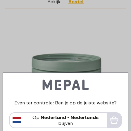
Bekijk
Bestel
Onder- en middendeksel lunchpot Ellipse -
Nordic sage
Even ter controle: Ben je op de juiste website?
Op
Nederland - Nederlands
blijven
5 kleuren