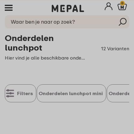
0
Onderdelen
lunchpot
12 Varianten
Hier vind je alle beschikbare onderdelen voor de lunchpot Ellipse. Deze onderdelen passen op de lunchpot Ellipse en zijn niet geschikt voor de lunchpot mini en de isoleer lunchpot.
Filters
Onderdelen lunchpot mini
Onderdele