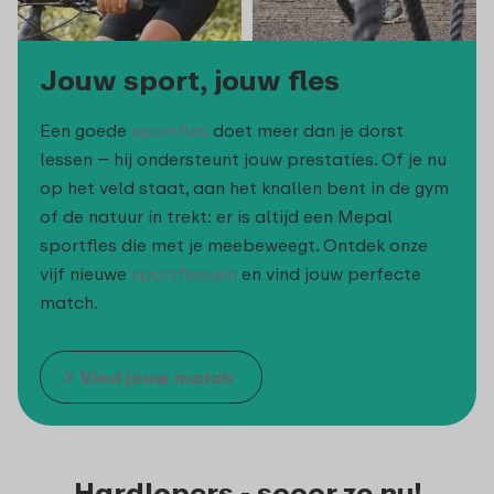
Jouw sport, jouw fles
Een goede
sportfles
doet meer dan je dorst
lessen – hij ondersteunt jouw prestaties. Of je nu
op het veld staat, aan het knallen bent in de gym
of de natuur in trekt: er is altijd een Mepal
sportfles die met je meebeweegt. Ontdek onze
vijf nieuwe
sportflessen
en vind jouw perfecte
match.
Vind jouw match
Hardlopers - scoor ze nu!