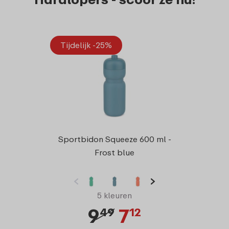
Tijdelijk -25%
Tijde
Sport
Sportbidon Squeeze 600 ml -
Frost blue
5 kleuren
9
7
49
12