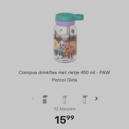
Campus drinkfles met rietje 450 ml - PAW
Patrol Girls
12 kleuren
15
99