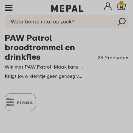
0
PAW Patrol
broodtrommel en
drinkfles
35 Producten
Win met PAW Patrol! Maak kans op een PAW Patrol kinderfiets of een rugtas bij aankoop van een PAW Patrol product.
Krijgt jouw kleintje geen genoeg van alles dat met PAW Patrol
Filters