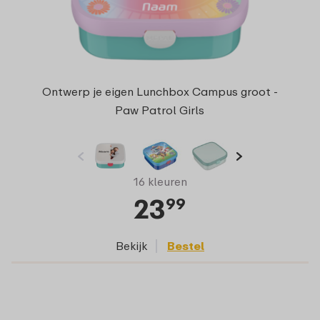
Ontwerp je eigen Lunchbox Campus groot -
Paw Patrol Girls
16 kleuren
23
99
Bekijk
Bestel