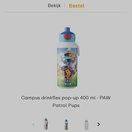
Bekijk
Bestel
Campus drinkfles pop-up 400 ml - PAW
Patrol Pups