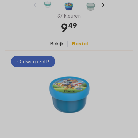
37 kleuren
9
49
Bekijk
Bestel
Ontwerp zelf!