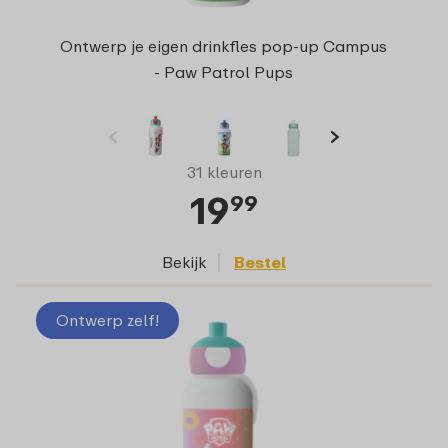
Ontwerp je eigen drinkfles pop-up Campus
- Paw Patrol Pups
31 kleuren
19
99
Bekijk
Bestel
Ontwerp zelf!