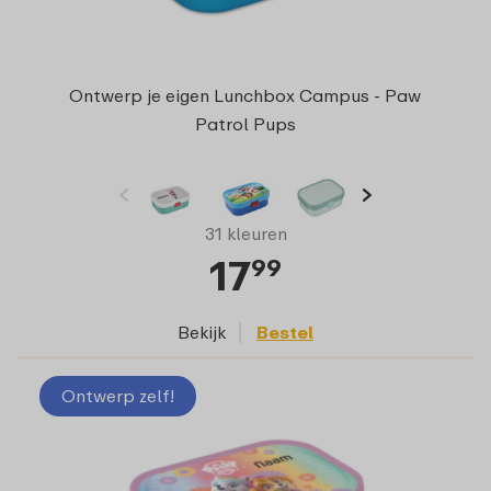
Ontwerp je eigen Lunchbox Campus - Paw
Patrol Pups
31 kleuren
17
99
Bekijk
Bestel
Ontwerp zelf!