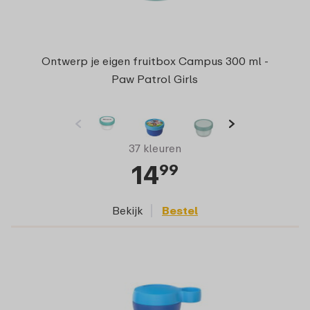
Ontwerp je eigen fruitbox Campus 300 ml -
Paw Patrol Girls
37 kleuren
14
99
Bekijk
Bestel