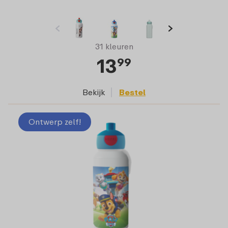
31 kleuren
13
99
Bekijk
Bestel
Ontwerp zelf!