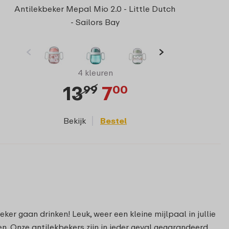
Antilekbeker Mepal Mio 2.0 - Little Dutch
- Sailors Bay
4 kleuren
13
7
99
00
Bekijk
Bestel
er gaan drinken! Leuk, weer een kleine mijlpaal in jullie
en. Onze antilekbekers zijn in ieder geval gegarandeerd