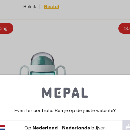
Bekijk
Bestel
ting
50
Antilekbeker Mepal Mio 2.0 - Deep
Even ter controle: Ben je op de juiste website?
turquoise
Op
Nederland - Nederlands
blijven