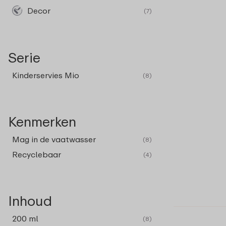
Decor
(7)
Serie
Kinderservies Mio
(8)
Kenmerken
Mag in de vaatwasser
(8)
Recyclebaar
(4)
Inhoud
200 ml
(8)