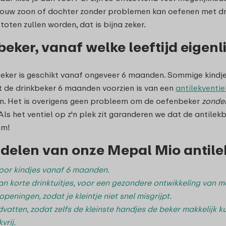
t jouw zoon of dochter zonder problemen kan oefenen met dr
oten zullen worden, dat is bijna zeker.
beker, vanaf welke leeftijd eigenl
eker is geschikt vanaf ongeveer 6 maanden. Sommige kindje
t de drinkbeker 6 maanden voorzien is van een
antilekventie
n. Het is overigens geen probleem om de oefenbeker
zonder
Als het ventiel op z'n plek zit garanderen we dat de antilekbek
em!
delen van onze Mepal Mio antilek
oor kindjes vanaf 6 maanden.
an korte drinktuitjes, voor een gezondere ontwikkeling van m
peningen, zodat je kleintje niet snel misgrijpt.
vatten, zodat zelfs de kleinste handjes de beker makkelijk k
vrij.