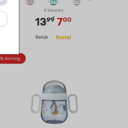
4 kleuren
13
7
99
00
Bekijk
Bestel
% korting