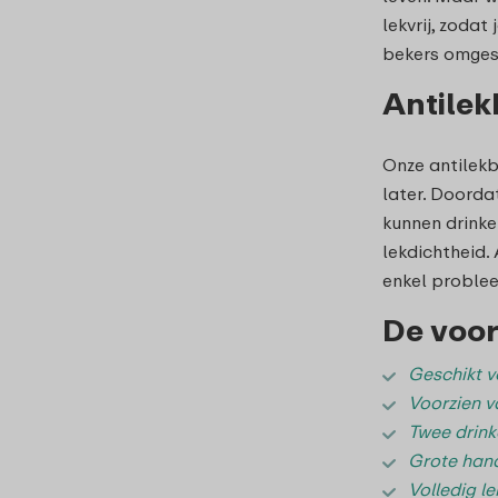
lekvrij, zoda
bekers omgest
Antilek
Onze antilekb
later. Doorda
kunnen drinke
lekdichtheid. 
enkel proble
De voor
Geschikt v
Voorzien v
Twee drinko
Grote hand
Volledig lek