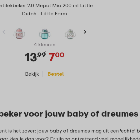
ntilekbeker 2.0 Mepal Mio 200 ml Little
Dutch - Little Farm
4 kleuren
13
7
99
00
Bekijk
Bestel
beker voor jouw baby of dreumes
t is het zover: jouw baby of dreumes mag uit een 'echte' bek
aar kies je dan voor? Er zijn zo ontzettend veel mogelijkhed