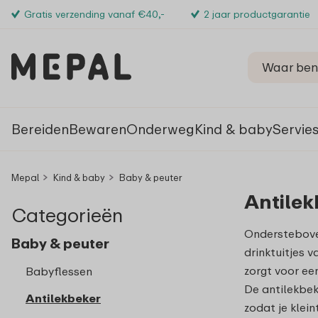
Gratis verzending vanaf €40,-
2 jaar productgarantie
Bereiden
Bewaren
Onderweg
Kind & baby
Servie
Mepal
Kind & baby
Baby & peuter
Antilek
Categorieën
Ondersteboven
Baby & peuter
drinktuitjes v
zorgt voor ee
Babyflessen
De antilekbek
Antilekbeker
zodat je klein