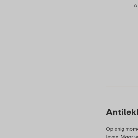
A
Antilek
Op enig momen
leven. Maar w