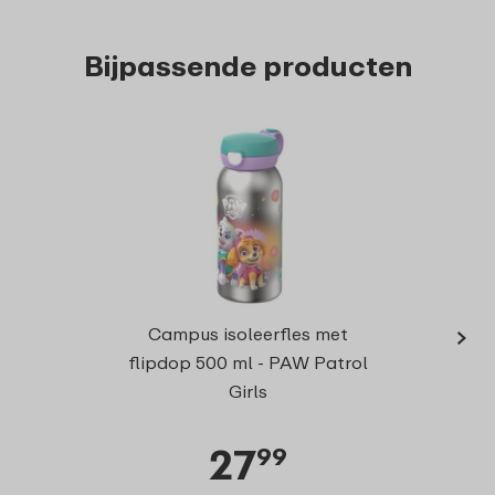
Bijpassende producten
›
Campu
Campus isoleerfles met
vor
flipdop 500 ml - PAW Patrol
Girls
27
99