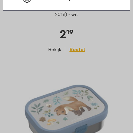
›
Lunchbox knop Campus (vanaf
2018) - wit
2
19
Bekijk
Bestel