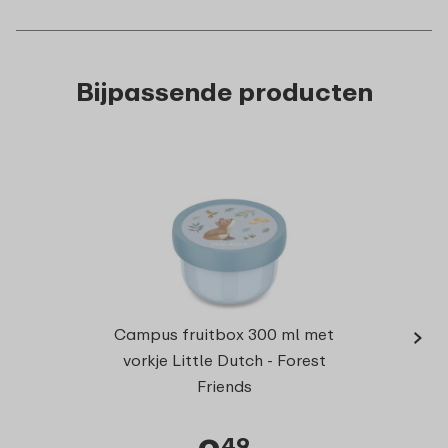
Bijpassende producten
›
Campu
Campus fruitbox 300 ml met
600 m
vorkje Little Dutch - Forest
Friends
49