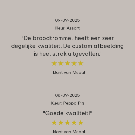
09-09-2025
Kleur: Assorti
"De broodtrommel heeft een zeer
degelijke kwaliteit. De custom afbeelding
is heel strak uitgevallen."
★
★
★
★
★
★
★
★
★
★
klant van Mepal
08-09-2025
Kleur: Peppa Pig
"Goede kwaliteit!"
★
★
★
★
★
★
★
★
★
★
klant van Mepal