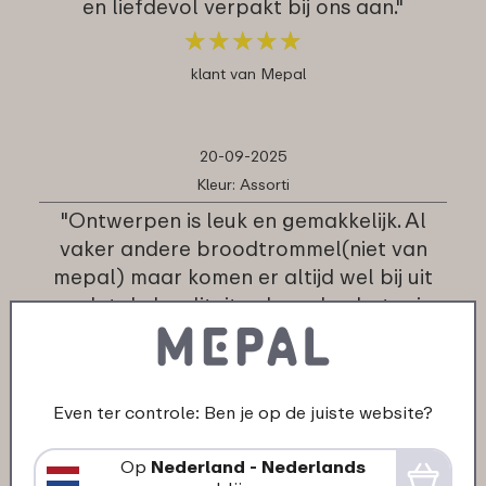
en liefdevol verpakt bij ons aan."
★
★
★
★
★
★
★
★
★
★
klant van Mepal
20-09-2025
Kleur: Assorti
"Ontwerpen is leuk en gemakkelijk. Al
vaker andere broodtrommel(niet van
mepal) maar komen er altijd wel bij uit
omdat de kwaliteit vele malen beter is.
Kan gewoon zonder problemen prima in
de vaatwasser"
★
★
★
★
★
★
★
★
★
★
Even ter controle: Ben je op de juiste website?
klant van Mepal
Op
Nederland - Nederlands