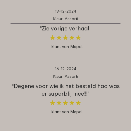
19-12-2024
Kleur: Assorti
"Zie vorige verhaal"
★
★
★
★
★
★
★
★
★
★
klant van Mepal
16-12-2024
Kleur: Assorti
"Degene voor wie ik het besteld had was
er superblij mee!!!"
★
★
★
★
★
★
★
★
★
★
klant van Mepal