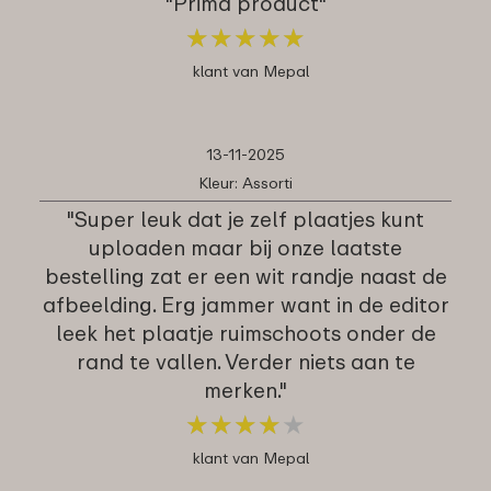
"Prima product"
★
★
★
★
★
★
★
★
★
★
klant van Mepal
13-11-2025
Kleur: Assorti
"Super leuk dat je zelf plaatjes kunt
uploaden maar bij onze laatste
bestelling zat er een wit randje naast de
afbeelding. Erg jammer want in de editor
leek het plaatje ruimschoots onder de
rand te vallen. Verder niets aan te
merken."
★
★
★
★
★
★
★
★
★
★
klant van Mepal