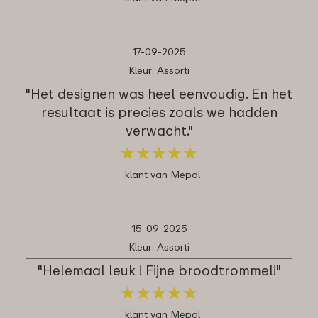
17-09-2025
Kleur: Assorti
"Het designen was heel eenvoudig. En het
resultaat is precies zoals we hadden
verwacht."
★
★
★
★
★
★
★
★
★
★
klant van Mepal
15-09-2025
Kleur: Assorti
"Helemaal leuk ! Fijne broodtrommel!"
★
★
★
★
★
★
★
★
★
★
klant van Mepal