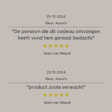
25-12-2024
Kleur: Assorti
"De persoon die dit cadeau ontvangen
heeft vond hem geniaal bedacht."
★
★
★
★
★
★
★
★
★
★
klant van Mepal
22-12-2024
Kleur: Assorti
"product zoals verwacht"
★
★
★
★
★
★
★
★
★
★
klant van Mepal