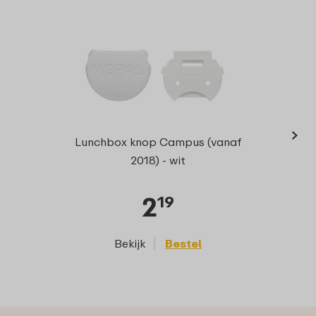
›
Bentob
Lunchbox knop Campus (vanaf
2018) - wit
2
19
Bekijk
Bestel