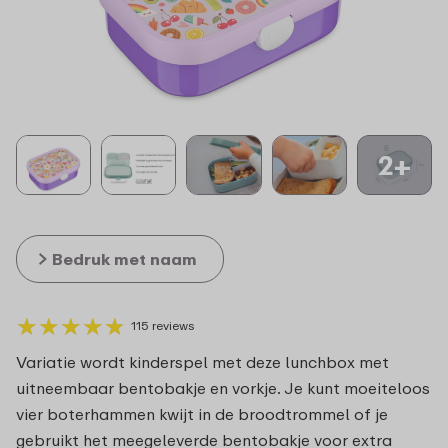
2+
Bedruk met naam
★
★
★
★
★
★
★
★
★
★
115 reviews
Variatie wordt kinderspel met deze lunchbox met
uitneembaar bentobakje en vorkje. Je kunt moeiteloos
vier boterhammen kwijt in de broodtrommel of je
gebruikt het meegeleverde bentobakje voor extra