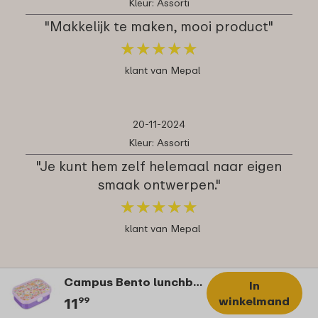
Kleur: Assorti
"Makkelijk te maken, mooi product"
★
★
★
★
★
★
★
★
★
★
klant van Mepal
20-11-2024
Kleur: Assorti
"Je kunt hem zelf helemaal naar eigen
smaak ontwerpen."
★
★
★
★
★
★
★
★
★
★
klant van Mepal
Campus Bento lunchbox met vorkje - Food Fest
20-11-2024
In
winkelmand
11
99
Kleur: Assorti