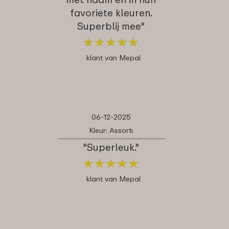
favoriete kleuren.
Superblij mee"
★
★
★
★
★
★
★
★
★
★
klant van Mepal
06-12-2025
Kleur: Assorti
"Superleuk."
★
★
★
★
★
★
★
★
★
★
klant van Mepal