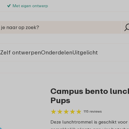
Met eigen ontwerp
s
Zelf ontwerpen
Onderdelen
Uitgelicht
Campus bento lunch
Pups
★
★
★
★
★
★
★
★
★
★
115 reviews
Deze lunchtrommel is geschikt voor