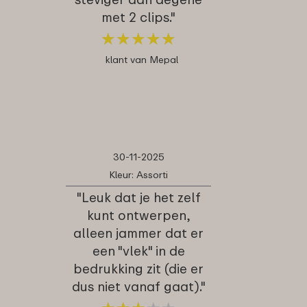
met 2 clips."
★
★
★
★
★
★
★
★
★
★
klant van Mepal
30-11-2025
Kleur: Assorti
"Leuk dat je het zelf
kunt ontwerpen,
alleen jammer dat er
een "vlek" in de
bedrukking zit (die er
dus niet vanaf gaat)."