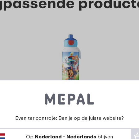
ijpassende product
Campus drinkfles pop-up
400 ml - PAW Patrol Pups
13
99
Even ter controle: Ben je op de juiste website?
Bekijk
Bestel
Op
Nederland - Nederlands
blijven