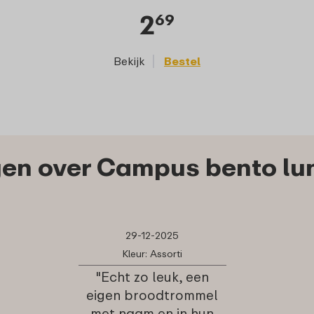
2
69
Bekijk
Bestel
en over Campus bento lun
29-12-2025
Kleur: Assorti
"Echt zo leuk, een
eigen broodtrommel
met naam en in hun