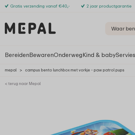
Gratis verzending vanaf €40,-
2 jaar productgarantie
Bereiden
Bewaren
Onderweg
Kind & baby
Servie
mepal
>
campus bento lunchbox met vorkje - paw patrol pups
< terug naar Mepal