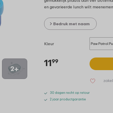
gemakkelijk plaats aan vier boter
en gevarieerde lunch wilt meenemen.
Bedruk met naam
Kleur
11
99
2+
zakel
30 dagen recht op retour
2 jaar productgarantie