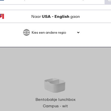
Naar
USA - English
gaan
rdelen voor dit pr
Bentobakje lunchbox
Campus - wit