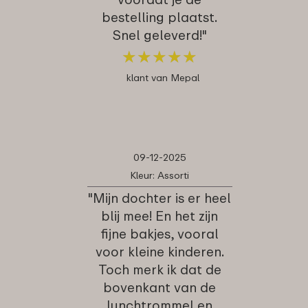
bestelling plaatst.
Snel geleverd!"
★
★
★
★
★
★
★
★
★
★
klant van Mepal
09-12-2025
Kleur: Assorti
"Mijn dochter is er heel
blij mee! En het zijn
fijne bakjes, vooral
voor kleine kinderen.
Toch merk ik dat de
bovenkant van de
lunchtrommel en