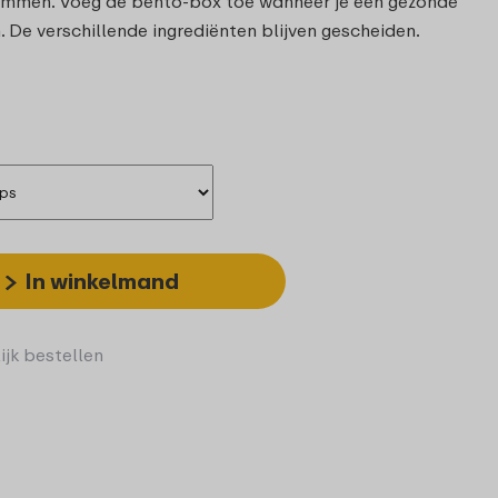
hammen. Voeg de bento-box toe wanneer je een gezonde
 De verschillende ingrediënten blijven gescheiden.
In winkelmand
ijk bestellen