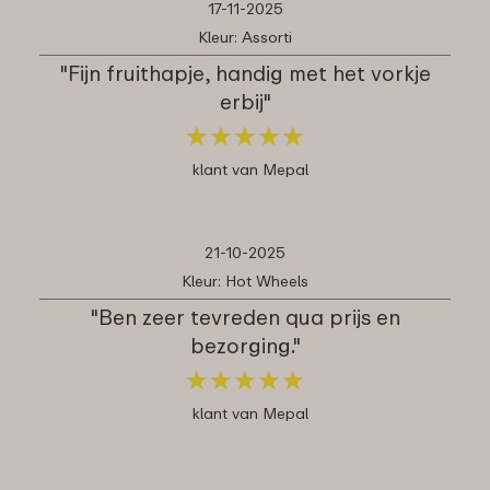
17-11-2025
Kleur: Assorti
"Fijn fruithapje, handig met het vorkje
erbij"
★
★
★
★
★
★
★
★
★
★
klant van Mepal
21-10-2025
Kleur: Hot Wheels
"Ben zeer tevreden qua prijs en
bezorging."
★
★
★
★
★
★
★
★
★
★
klant van Mepal