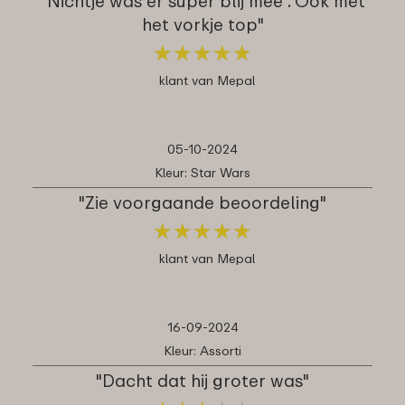
"Nichtje was er super blij mee . Ook met
het vorkje top"
★
★
★
★
★
★
★
★
★
★
klant van Mepal
05-10-2024
Kleur: Star Wars
"Zie voorgaande beoordeling"
★
★
★
★
★
★
★
★
★
★
klant van Mepal
16-09-2024
Kleur: Assorti
"Dacht dat hij groter was"