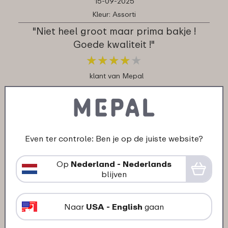
15-09-2025
Kleur: Assorti
"Niet heel groot maar prima bakje !
Goede kwaliteit !"
★
★
★
★
★
★
★
★
★
★
klant van Mepal
09-09-2025
Kleur: Star Wars
Even ter controle: Ben je op de juiste website?
"Goede aansluiting en mooi"
★
★
★
★
★
★
★
★
★
★
Op
Nederland - Nederlands
blijven
klant van Mepal
Naar
USA - English
gaan
08-09-2025
Kleur: Assorti