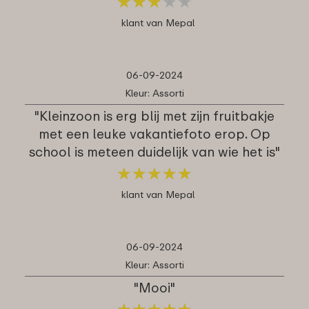
★
★
★
★
★
★
★
★
★
★
klant van Mepal
06-09-2024
Kleur: Assorti
"Kleinzoon is erg blij met zijn fruitbakje
met een leuke vakantiefoto erop. Op
school is meteen duidelijk van wie het is"
★
★
★
★
★
★
★
★
★
★
klant van Mepal
06-09-2024
Kleur: Assorti
"Mooi"
★
★
★
★
★
★
★
★
★
★