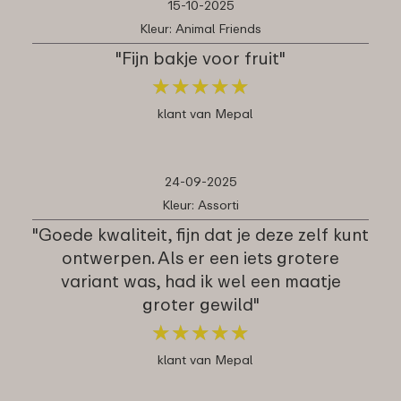
15-10-2025
Kleur: Animal Friends
"Fijn bakje voor fruit"
★
★
★
★
★
★
★
★
★
★
klant van Mepal
24-09-2025
Kleur: Assorti
"Goede kwaliteit, fijn dat je deze zelf kunt
ontwerpen. Als er een iets grotere
variant was, had ik wel een maatje
groter gewild"
★
★
★
★
★
★
★
★
★
★
klant van Mepal