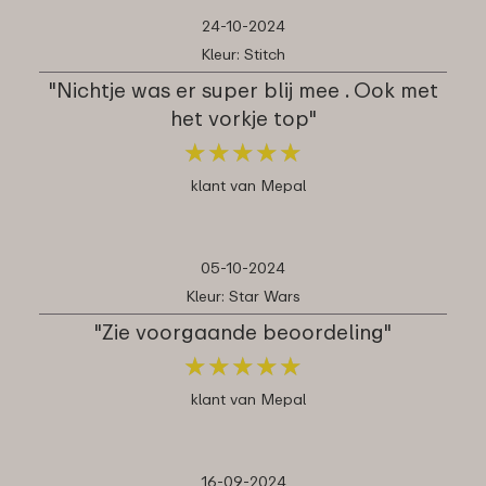
24-10-2024
Kleur: Stitch
"Nichtje was er super blij mee . Ook met
het vorkje top"
★
★
★
★
★
★
★
★
★
★
klant van Mepal
05-10-2024
Kleur: Star Wars
"Zie voorgaande beoordeling"
★
★
★
★
★
★
★
★
★
★
klant van Mepal
16-09-2024