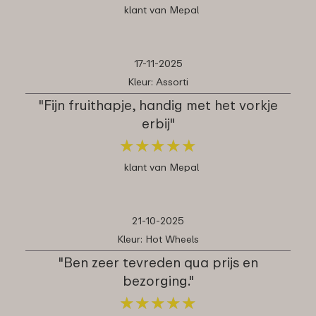
klant van Mepal
17-11-2025
Kleur: Assorti
"Fijn fruithapje, handig met het vorkje
erbij"
★
★
★
★
★
★
★
★
★
★
klant van Mepal
21-10-2025
Kleur: Hot Wheels
"Ben zeer tevreden qua prijs en
bezorging."
★
★
★
★
★
★
★
★
★
★