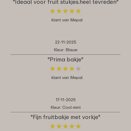
"Ideaal voor fruit stukjes.heel tevreden"
★
★
★
★
★
★
★
★
★
★
klant van Mepal
22-11-2025
Kleur: Blauw
"Prima bakje"
★
★
★
★
★
★
★
★
★
★
klant van Mepal
17-11-2025
Kleur: Cool mint
"Fijn fruitbakje met vorkje"
★
★
★
★
★
★
★
★
★
★