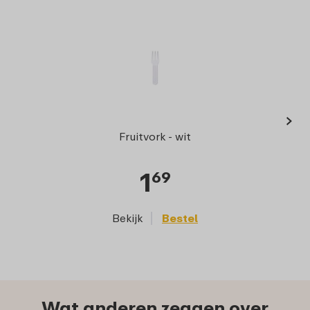
›
Afdic
Fruitvork - wit
1
69
Bekijk
Bestel
Wat anderen zeggen over