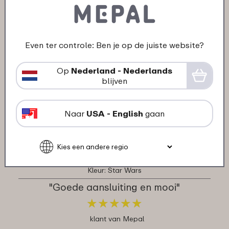
klant van Mepal
15-09-2025
Even ter controle: Ben je op de juiste website?
Kleur: Assorti
Op
Nederland - Nederlands
"Niet heel groot maar prima bakje !
blijven
Goede kwaliteit !"
★
★
★
★
★
★
★
★
★
★
Naar
USA - English
gaan
klant van Mepal
09-09-2025
Kleur: Star Wars
"Goede aansluiting en mooi"
★
★
★
★
★
★
★
★
★
★
klant van Mepal