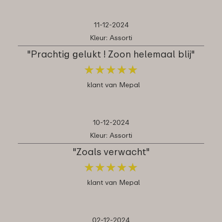
11-12-2024
Kleur: Assorti
"Prachtig gelukt ! Zoon helemaal blij"
★
★
★
★
★
★
★
★
★
★
klant van Mepal
10-12-2024
Kleur: Assorti
"Zoals verwacht"
★
★
★
★
★
★
★
★
★
★
klant van Mepal
02-12-2024