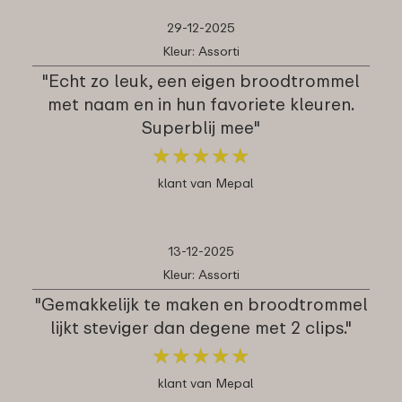
29-12-2025
Kleur: Assorti
"Echt zo leuk, een eigen broodtrommel
met naam en in hun favoriete kleuren.
Superblij mee"
★
★
★
★
★
★
★
★
★
★
klant van Mepal
13-12-2025
Kleur: Assorti
"Gemakkelijk te maken en broodtrommel
lijkt steviger dan degene met 2 clips."
★
★
★
★
★
★
★
★
★
★
klant van Mepal