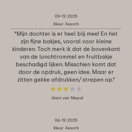
09-12-2025
Kleur: Assorti
"Mijn dochter is er heel blij mee! En het
zijn fijne bakjes, vooral voor kleine
kinderen. Toch merk ik dat de bovenkant
van de lunchtrommel en fruitbakje
beschadigd lijken. Misschien komt dat
door de opdruk, geen idee. Maar er
zitten gekke afdrukken/ strepen op."
★
★
★
★
★
★
★
★
★
★
klant van Mepal
06-12-2025
Kleur: Assorti