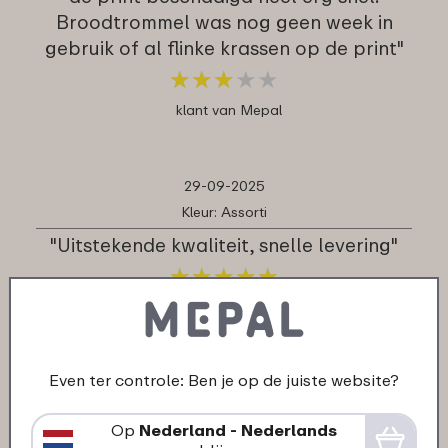
Broodtrommel was nog geen week in
gebruik of al flinke krassen op de print"
★
★
★
★
★
★
★
★
★
★
klant van Mepal
29-09-2025
Kleur: Assorti
"Uitstekende kwaliteit, snelle levering"
★
★
★
★
★
★
★
★
★
★
klant van Mepal
Even ter controle: Ben je op de juiste website?
29-09-2025
Kleur: Assorti
Op
Nederland - Nederlands
"Mijn kind is zo blij met zijn eigen design,