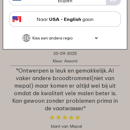
blijven
het ziet er super tof uit. Alles kwam snel
en liefdevol verpakt bij ons aan."
Naar
USA - English
gaan
★
★
★
★
★
★
★
★
★
★
klant van Mepal
20-09-2025
Kleur: Assorti
"Ontwerpen is leuk en gemakkelijk. Al
vaker andere broodtrommel(niet van
mepal) maar komen er altijd wel bij uit
omdat de kwaliteit vele malen beter is.
Kan gewoon zonder problemen prima in
de vaatwasser"
★
★
★
★
★
★
★
★
★
★
klant van Mepal