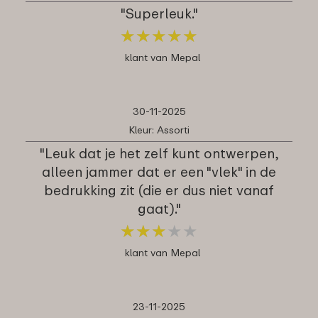
"Superleuk."
★
★
★
★
★
★
★
★
★
★
klant van Mepal
30-11-2025
Kleur: Assorti
"Leuk dat je het zelf kunt ontwerpen,
alleen jammer dat er een "vlek" in de
bedrukking zit (die er dus niet vanaf
gaat)."
★
★
★
★
★
★
★
★
★
★
klant van Mepal
23-11-2025