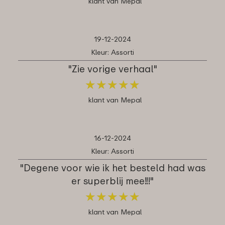
klant van Mepal
19-12-2024
Kleur: Assorti
"Zie vorige verhaal"
★
★
★
★
★
★
★
★
★
★
klant van Mepal
16-12-2024
Kleur: Assorti
"Degene voor wie ik het besteld had was
er superblij mee!!!"
★
★
★
★
★
★
★
★
★
★
klant van Mepal