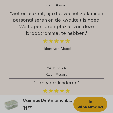
Kleur: Assorti
"ziet er leuk uit, fijn dat we het zo kunnen
personaliseren en de kwaliteit is goed.
We hopen jaren plezier van deze
broodtrommel te hebben."
★
★
★
★
★
★
★
★
★
★
klant van Mepal
24-11-2024
Kleur: Assorti
"Top voor kinderen"
★
★
★
★
★
★
★
★
★
★
klant van Mepal
Campus Bento lunchbox met vorkje Little Dutch - Little Farm
In
winkelmand
11
99