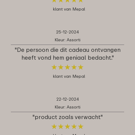
klant van Mepal
25-12-2024
Kleur: Assorti
"De persoon die dit cadeau ontvangen
heeft vond hem geniaal bedacht."
★
★
★
★
★
★
★
★
★
★
klant van Mepal
22-12-2024
Kleur: Assorti
"product zoals verwacht"
★
★
★
★
★
★
★
★
★
★