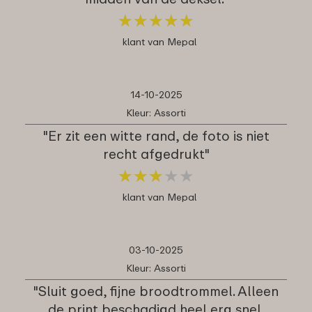
★
★
★
★
★
★
★
★
★
★
klant van Mepal
14-10-2025
Kleur: Assorti
"Er zit een witte rand, de foto is niet
recht afgedrukt"
★
★
★
★
★
★
★
★
★
★
klant van Mepal
03-10-2025
Kleur: Assorti
"Sluit goed, fijne broodtrommel. Alleen
de print beschadigd heel erg snel.