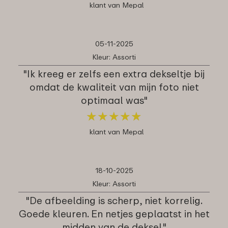
klant van Mepal
05-11-2025
Kleur: Assorti
"Ik kreeg er zelfs een extra dekseltje bij
omdat de kwaliteit van mijn foto niet
optimaal was"
★
★
★
★
★
★
★
★
★
★
klant van Mepal
18-10-2025
Kleur: Assorti
"De afbeelding is scherp, niet korrelig.
Goede kleuren. En netjes geplaatst in het
midden van de deksel."