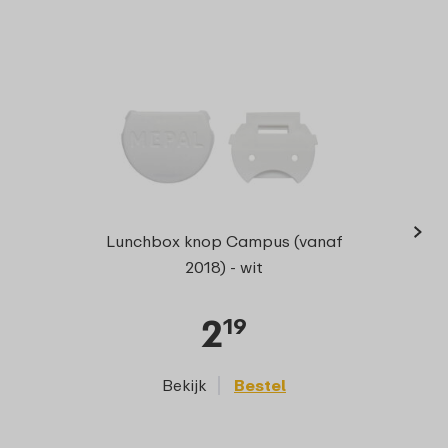
›
Bentob
Lunchbox knop Campus (vanaf
2018) - wit
2
19
Bekijk
Bestel