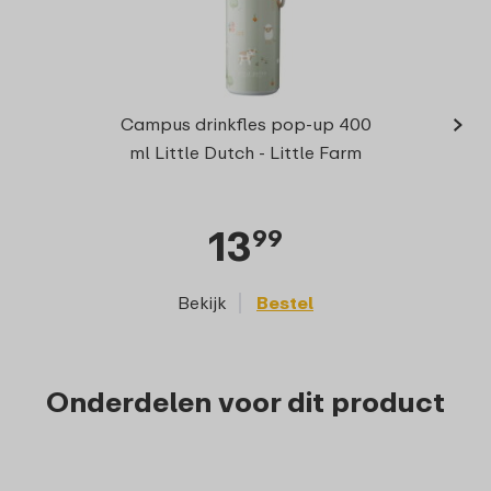
›
Campu
Campus drinkfles pop-up 400
vork
ml Little Dutch - Little Farm
13
99
Bekijk
Bestel
Onderdelen voor dit product