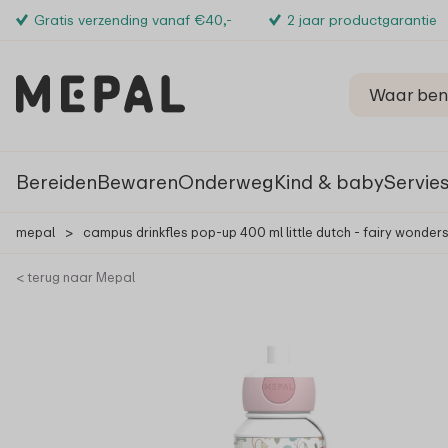
Gratis verzending vanaf €40,-
2 jaar productgarantie
Bereiden
Bewaren
Onderweg
Kind & baby
Servie
mepal
>
campus drinkfles pop-up 400 ml little dutch - fairy wonder
< terug naar Mepal