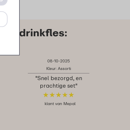
up drinkfles:
08-10-2025
Kleur: Assorti
"Snel bezorgd, en
prachtige set"
★
★
★
★
★
★
★
★
★
★
klant van Mepal