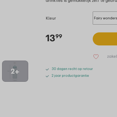
drinkfles is gemakkelijk zelf te geb
Kleur
13
99
zakel
30 dagen recht op retour
2+
2 jaar productgarantie