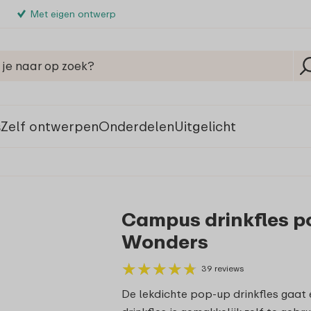
Met eigen ontwerp
s
Zelf ontwerpen
Onderdelen
Uitgelicht
s
Campus drinkfles po
Wonders
★
★
★
★
★
★
★
★
★
★
39 reviews
De lekdichte pop-up drinkfles gaat 