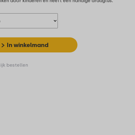
ruiken door kinderen en heeft een handige draaglus.
In winkelmand
ijk bestellen