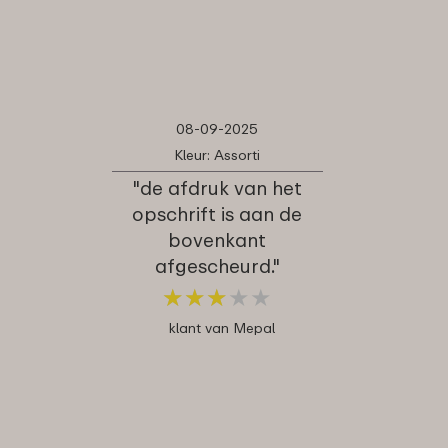
08-09-2025
Kleur: Assorti
"de afdruk van het
opschrift is aan de
bovenkant
afgescheurd."
★
★
★
★
★
★
★
★
★
★
klant van Mepal