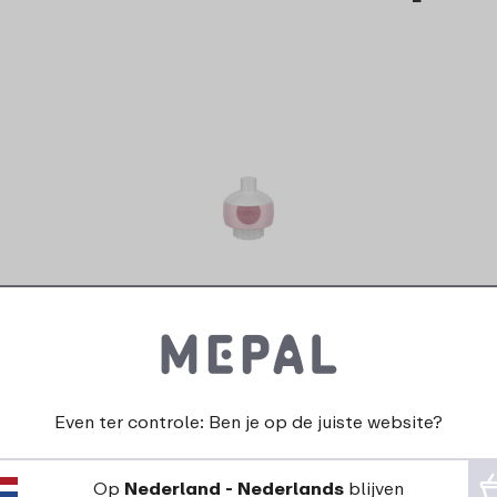
Drukknop 
Dop drinkfles pop-up
pop-up C
Campus compleet -
Pastel pi
Fairy Wonders
6
1
19
Even ter controle: Ben je op de juiste website?
Bekijk
Bestel
Bekijk
Op
Nederland - Nederlands
blijven