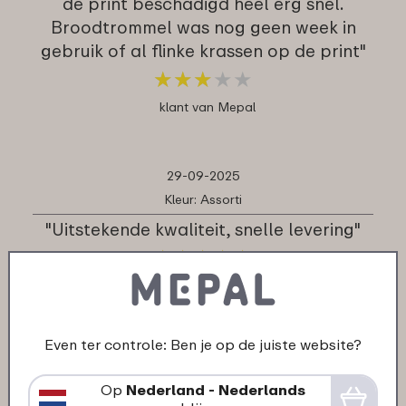
de print beschadigd heel erg snel.
Broodtrommel was nog geen week in
gebruik of al flinke krassen op de print"
★
★
★
★
★
★
★
★
★
★
klant van Mepal
29-09-2025
Kleur: Assorti
"Uitstekende kwaliteit, snelle levering"
★
★
★
★
★
★
★
★
★
★
klant van Mepal
Even ter controle: Ben je op de juiste website?
29-09-2025
Kleur: Assorti
Op
Nederland - Nederlands