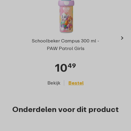
›
Drink
Schoolbeker Campus 300 ml -
m
PAW Patrol Girls
10
49
Bekijk
Bestel
Onderdelen voor dit product