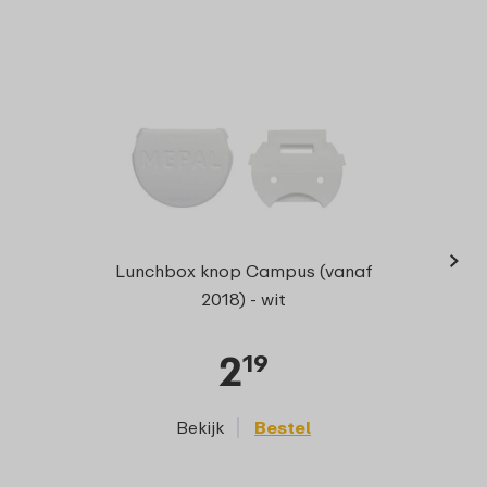
›
Bentob
Lunchbox knop Campus (vanaf
2018) - wit
2
19
Bekijk
Bestel