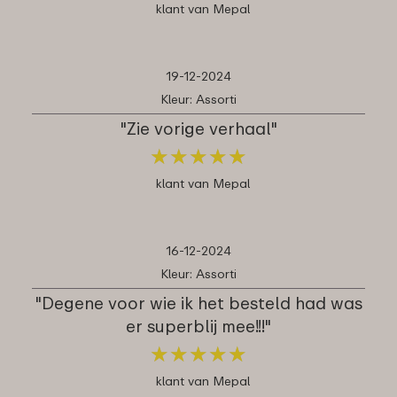
klant van Mepal
19-12-2024
Kleur: Assorti
"Zie vorige verhaal"
★
★
★
★
★
★
★
★
★
★
klant van Mepal
16-12-2024
Kleur: Assorti
"Degene voor wie ik het besteld had was
er superblij mee!!!"
★
★
★
★
★
★
★
★
★
★
klant van Mepal