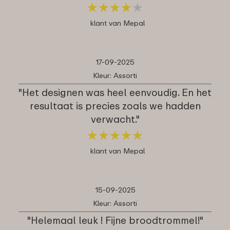
★
★
★
★
★
★
★
★
★
★
klant van Mepal
17-09-2025
Kleur: Assorti
"Het designen was heel eenvoudig. En het
resultaat is precies zoals we hadden
verwacht."
★
★
★
★
★
★
★
★
★
★
klant van Mepal
15-09-2025
Kleur: Assorti
"Helemaal leuk ! Fijne broodtrommel!"