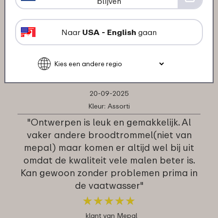
"Mijn kind is zo blij met zijn eigen design,
blijven
het ziet er super tof uit. Alles kwam snel
en liefdevol verpakt bij ons aan."
Naar
USA - English
gaan
★
★
★
★
★
★
★
★
★
★
klant van Mepal
20-09-2025
Kleur: Assorti
"Ontwerpen is leuk en gemakkelijk. Al
vaker andere broodtrommel(niet van
mepal) maar komen er altijd wel bij uit
omdat de kwaliteit vele malen beter is.
Kan gewoon zonder problemen prima in
de vaatwasser"
★
★
★
★
★
★
★
★
★
★
klant van Mepal