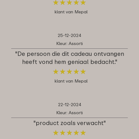
★
★
★
★
★
★
★
★
★
★
klant van Mepal
25-12-2024
Kleur: Assorti
"De persoon die dit cadeau ontvangen
heeft vond hem geniaal bedacht."
★
★
★
★
★
★
★
★
★
★
klant van Mepal
22-12-2024
Kleur: Assorti
"product zoals verwacht"
★
★
★
★
★
★
★
★
★
★