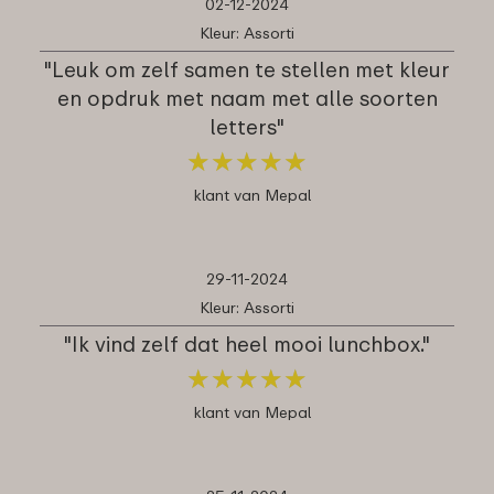
02-12-2024
Kleur: Assorti
"Leuk om zelf samen te stellen met kleur
en opdruk met naam met alle soorten
letters"
★
★
★
★
★
★
★
★
★
★
klant van Mepal
29-11-2024
Kleur: Assorti
"Ik vind zelf dat heel mooi lunchbox."
★
★
★
★
★
★
★
★
★
★
klant van Mepal