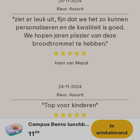
25-11-2024
Kleur: Assorti
"ziet er leuk uit, fijn dat we het zo kunnen
personaliseren en de kwaliteit is goed.
We hopen jaren plezier van deze
broodtrommel te hebben."
★
★
★
★
★
★
★
★
★
★
klant van Mepal
24-11-2024
Kleur: Assorti
"Top voor kinderen"
★
★
★
★
★
★
★
★
★
★
Campus Bento lunchbox met vorkje - PAW Patrol Girls
klant van Mepal
In
winkelmand
11
99