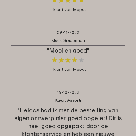
klant van Mepal
09-11-2023
Kleur: Spiderman
"Mooi en goed"
★
★
★
★
★
★
★
★
★
★
klant van Mepal
16-10-2023
Kleur: Assorti
"Helaas had ik met de bestelling van
eigen ontwerp niet goed opgelet! Dit is
heel goed opgepakt door de
klantenservice en heb een nieuwe