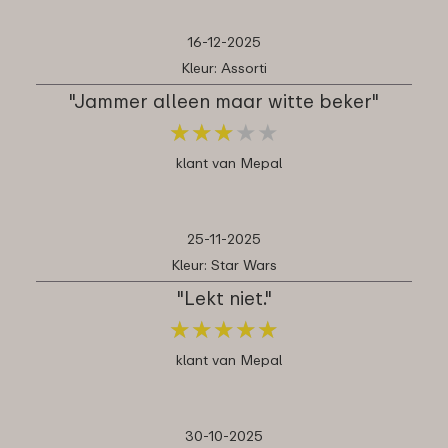
16-12-2025
Kleur: Assorti
"Jammer alleen maar witte beker"
★
★
★
★
★
★
★
★
★
★
klant van Mepal
25-11-2025
Kleur: Star Wars
"Lekt niet."
★
★
★
★
★
★
★
★
★
★
klant van Mepal
30-10-2025