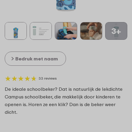
3+
Bedruk met naam
★
★
★
★
★
★
★
★
★
★
33 reviews
De ideale schoolbeker? Dat is natuurlijk de lekdichte
Campus schoolbeker, die makkelijk door kinderen te
openen is. Horen ze een klik? Dan is de beker weer
dicht.