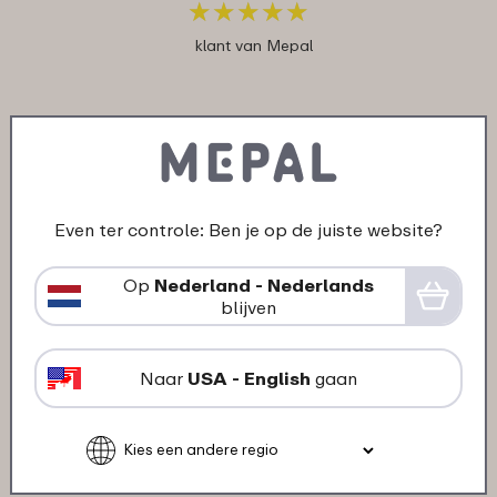
★
★
★
★
★
★
★
★
★
★
klant van Mepal
31-10-2024
Kleur: Cars Go
"Het is een goeden stevig product. Alleen
vindt ik de levering iets te lang duren"
Even ter controle: Ben je op de juiste website?
★
★
★
★
★
★
★
★
★
★
Op
Nederland - Nederlands
klant van Mepal
blijven
Naar
USA - English
gaan
07-10-2024
Kleur: Cars Go
"Goede kwaliteit bekers"
★
★
★
★
★
★
★
★
★
★