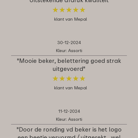
★
★
★
★
★
★
★
★
★
★
klant van Mepal
30-12-2024
Kleur: Assorti
"Mooie beker, belettering goed strak
uitgevoerd"
★
★
★
★
★
★
★
★
★
★
klant van Mepal
11-12-2024
Kleur: Assorti
"Door de ronding vd beker is het logo
een beetje vervormd / uitgerekt....wel