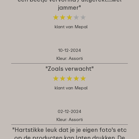
jammer"
★
★
★
★
★
★
★
★
★
★
klant van Mepal
10-12-2024
Kleur: Assorti
"Zoals verwacht"
★
★
★
★
★
★
★
★
★
★
klant van Mepal
02-12-2024
Kleur: Assorti
"Hartstikke leuk dat je je eigen foto's etc
op de producten kan laten drukken. De