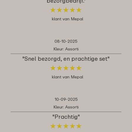
bezorgbedrijf."
★
★
★
★
★
★
★
★
★
★
klant van Mepal
08-10-2025
Kleur: Assorti
"Snel bezorgd, en prachtige set"
★
★
★
★
★
★
★
★
★
★
klant van Mepal
10-09-2025
Kleur: Assorti
"Prachtig"
★
★
★
★
★
★
★
★
★
★