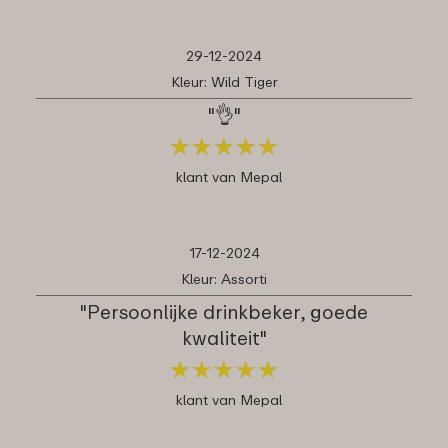
29-12-2024
Kleur: Wild Tiger
"👌"
★
★
★
★
★
★
★
★
★
★
klant van Mepal
17-12-2024
Kleur: Assorti
"Persoonlijke drinkbeker, goede
kwaliteit"
★
★
★
★
★
★
★
★
★
★
klant van Mepal