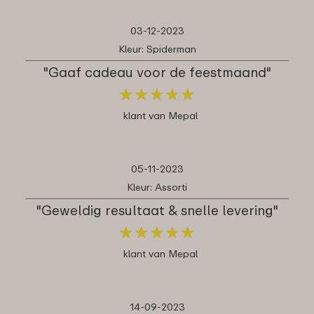
03-12-2023
Kleur: Spiderman
"Gaaf cadeau voor de feestmaand"
★
★
★
★
★
★
★
★
★
★
klant van Mepal
05-11-2023
Kleur: Assorti
"Geweldig resultaat & snelle levering"
★
★
★
★
★
★
★
★
★
★
klant van Mepal
14-09-2023