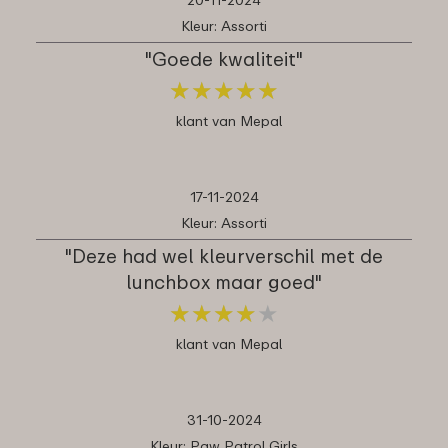
Kleur: Assorti
"Goede kwaliteit"
★
★
★
★
★
★
★
★
★
★
klant van Mepal
17-11-2024
Kleur: Assorti
"Deze had wel kleurverschil met de
lunchbox maar goed"
★
★
★
★
★
★
★
★
★
★
klant van Mepal
31-10-2024
Kleur: Paw Patrol Girls