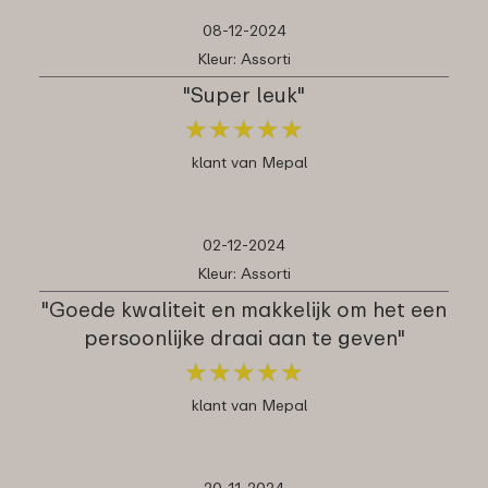
08-12-2024
Kleur: Assorti
"Super leuk"
★
★
★
★
★
★
★
★
★
★
klant van Mepal
02-12-2024
Kleur: Assorti
"Goede kwaliteit en makkelijk om het een
persoonlijke draai aan te geven"
★
★
★
★
★
★
★
★
★
★
klant van Mepal
20-11-2024