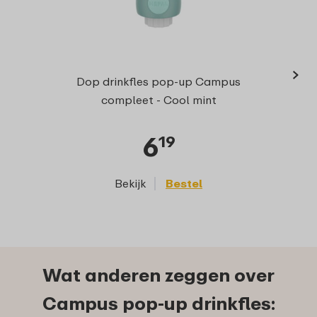
›
Druk
Dop drinkfles pop-up Campus
C
compleet - Cool mint
6
19
Bekijk
Bestel
Wat anderen zeggen over
Campus pop-up drinkfles: