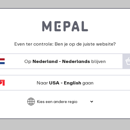
Even ter controle: Ben je op de juiste website?
Op
Nederland - Nederlands
blijven
Campus fruitbox met
vorkje 300 ml - Frozen
Naar
USA - English
gaan
Friends
9
49
Bekijk
Bestel