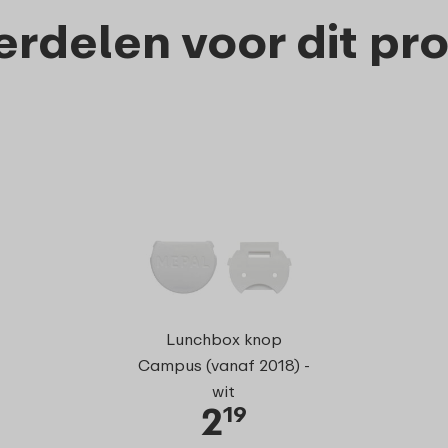
rdelen voor dit pr
Fruitvor
Lunchbox knop
Campus (vanaf 2018) -
wit
2
1
19