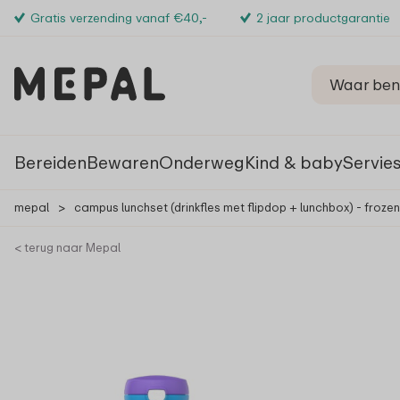
Gratis verzending vanaf €40,-
2 jaar productgarantie
Bereiden
Bewaren
Onderweg
Kind & baby
Servie
mepal
>
campus lunchset (drinkfles met flipdop + lunchbox) - frozen
< terug naar Mepal