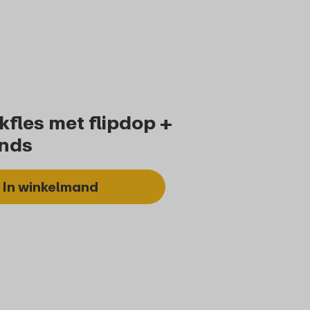
Bestel
Bekijk
Bestel
Bekijk
fles met flipdop +
ends
In winkelmand