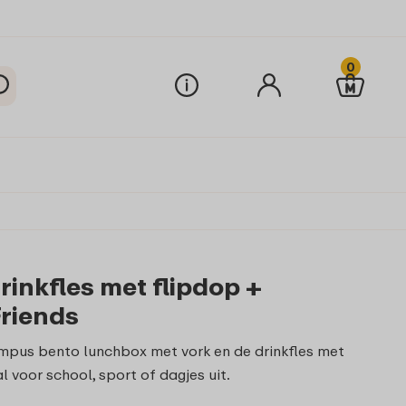
0
inkfles met flipdop +
Friends
ampus bento lunchbox met vork en de drinkfles met
l voor school, sport of dagjes uit.