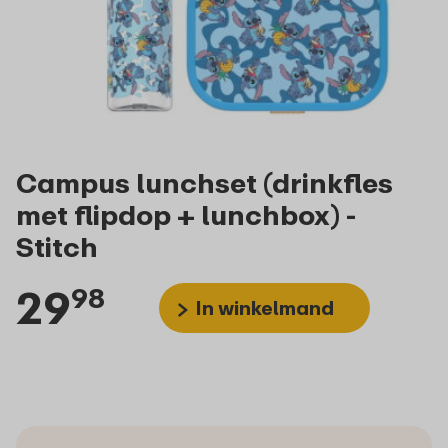
Campus lunchset (drinkfles
met flipdop + lunchbox) -
Stitch
29
98
In winkelmand