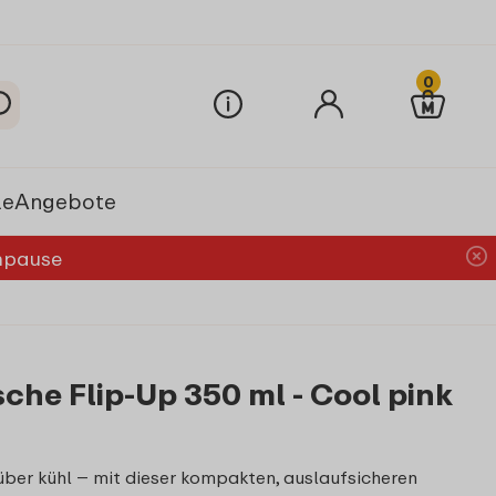
0
le
Angebote
chpause
he Flip-Up 350 ml - Cool pink
über kühl – mit dieser kompakten, auslaufsicheren