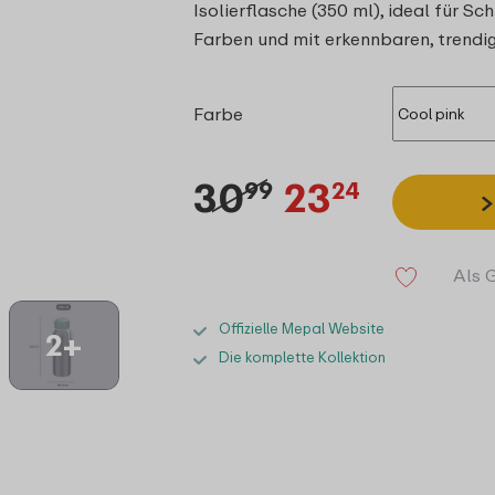
Isolierflasche (350 ml), ideal für Sc
Farben und mit erkennbaren, trendige
Farbe
30
23
99
24
Als 
Offizielle Mepal Website
2+
Die komplette Kollektion