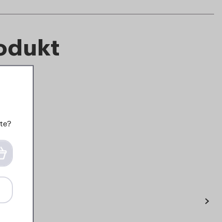
rodukt
te?
›
ing Campus
Strohhalm und
e Pop-up /
Reinigungsbürste
-up
Thermoflasche Flip-up