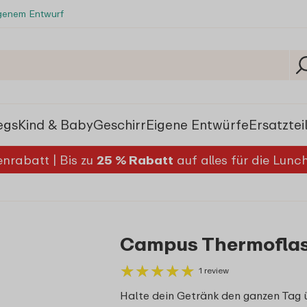
igenem Entwurf
egs
Kind & Baby
Geschirr
Eigene Entwürfe
Ersatztei
nrabatt | Bis zu
25 % Rabatt
auf alles für die Lun
Campus Thermoflasc
★
★
★
★
★
★
★
★
★
★
1 review
Halte dein Getränk den ganzen Tag 