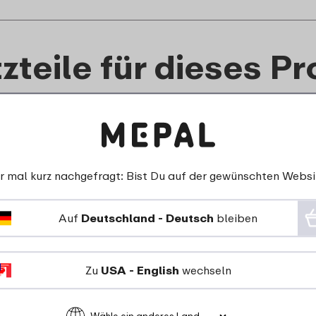
zteile für dieses P
r mal kurz nachgefragt: Bist Du auf der gewünschten Websi
Auf
Deutschland - Deutsch
bleiben
Zu
USA - English
wechseln
Dichtungsr
Deckel Thermoflasche
Trinkflasch
Flip-Up Campus
Flip
komplett - Cool pink