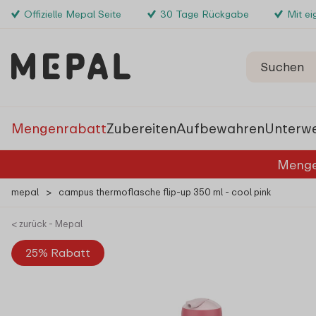
Offizielle Mepal Seite
30 Tage Rückgabe
Mit e
Mengenrabatt
Zubereiten
Aufbewahren
Unterw
Menge
mepal
>
campus thermoflasche flip-up 350 ml - cool pink
< zurück - Mepal
25% Rabatt