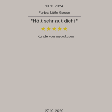
10-11-2024
Farbe: Little Goose
"Hält sehr gut dicht."
★
★
★
★
★
★
★
★
★
★
Kunde von mepal.com
27-10-2020