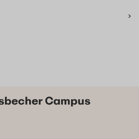
›
ssbecher Campus