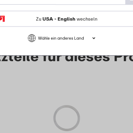
11
13
99
99
Zu
USA - English
wechseln
tails
Bestellen
Details
Bestel
zteile für dieses P