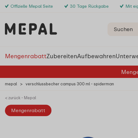
Offizielle Mepal Seite
30 Tage Rückgabe
Mit e
Mengenrabatt
Zubereiten
Aufbewahren
Unterw
Menge
mepal
>
verschlussbecher campus 300 ml - spiderman
< zurück - Mepal
Mengenrabatt