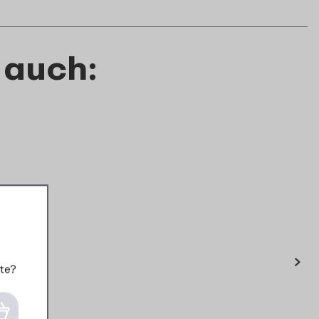
 auch:
›
te?
-Up
-