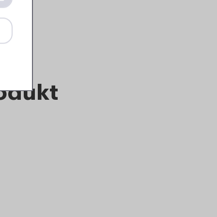
len
rodukt