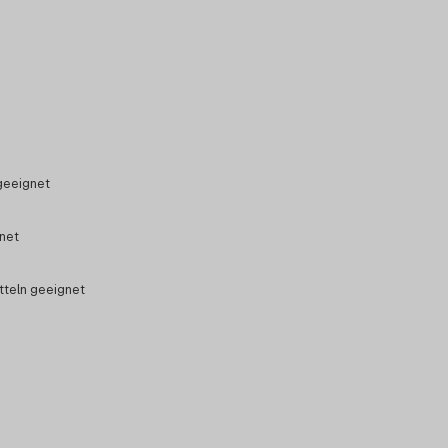
geeignet
gnet
tteln geeignet