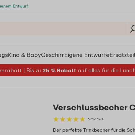
igenem Entwurf
egs
Kind & Baby
Geschirr
Eigene Entwürfe
Ersatztei
nrabatt | Bis zu
25 % Rabatt
auf alles für die Lun
Verschlussbecher 
★
★
★
★
★
★
★
★
★
★
6 reviews
Der perfekte Trinkbecher für die Sch