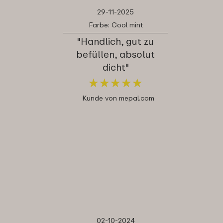
29-11-2025
Farbe: Cool mint
"Handlich, gut zu
befüllen, absolut
dicht"
★
★
★
★
★
★
★
★
★
★
Kunde von mepal.com
02-10-2024