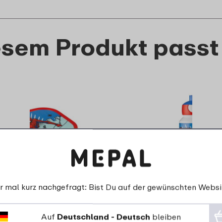
esem Produkt passt
r mal kurz nachgefragt: Bist Du auf der gewünschten Websi
mpus Brotdose mit
Trinkflasche Pop
-Einsatz und Gabel -
Campus 400 ml 
Auf
Deutschland - Deutsch
bleiben
Spiderman
Spiderman