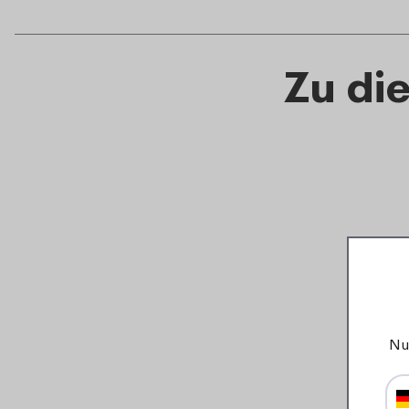
Zu di
Nu
Ca
Bento