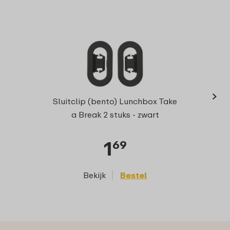
›
Verde
Sluitclip (bento) Lunchbox Take
a Break 2 stuks - zwart
1
69
Bekijk
Bestel