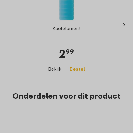
›
Elli
Koelelement
2
99
Bekijk
Bestel
Onderdelen voor dit product