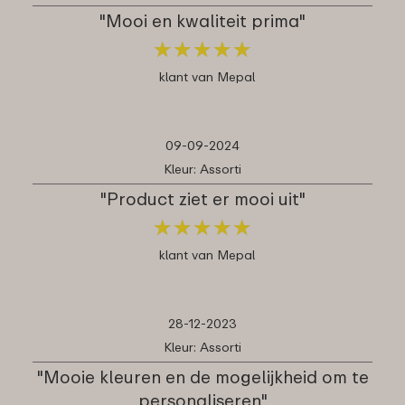
"Mooi en kwaliteit prima"
★
★
★
★
★
★
★
★
★
★
klant van Mepal
09-09-2024
Kleur: Assorti
"Product ziet er mooi uit"
★
★
★
★
★
★
★
★
★
★
klant van Mepal
28-12-2023
Kleur: Assorti
"Mooie kleuren en de mogelijkheid om te
personaliseren"