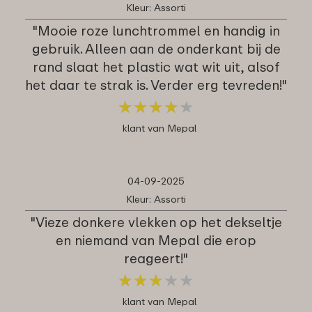
Kleur: Assorti
"Mooie roze lunch­trommel en handig in
gebruik. Alleen aan de onderkant bij de
rand slaat het plastic wat wit uit, alsof
het daar te strak is. Verder erg tevreden!"
★
★
★
★
★
★
★
★
★
★
klant van Mepal
04-09-2025
Kleur: Assorti
"Vieze donkere vlekken op het dekseltje
en niemand van Mepal die erop
reageert!"
★
★
★
★
★
★
★
★
★
★
klant van Mepal