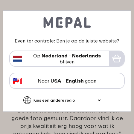
05-12-2024
Kleur: Assorti
"Sterke producten wat bestand is tegen
Even ter controle: Ben je op de juiste website?
kinderen en pubers. Wij gebruiken al
jaren Mepal en raden het iedereen aan"
Op
Nederland - Nederlands
★
★
★
★
★
★
★
★
★
★
blijven
klant van Mepal
Naar
USA - English
gaan
30-11-2024
Kleur: Assorti
"De foto kwaliteit was slecht. Heb een
goede foto gestuurt. Daardoor vind ik de
prijs kwaliteit erg hoog voor wat ik
gekregen heb. Idee vind ik wel erg leuk."