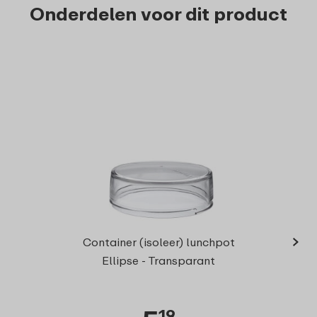
Onderdelen voor dit product
›
On
Container (isoleer) lunchpot
lunchp
Ellipse - Transparant
19