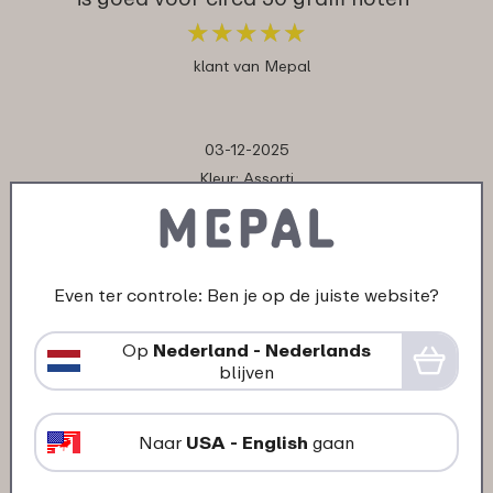
★
★
★
★
★
★
★
★
★
★
klant van Mepal
03-12-2025
Kleur: Assorti
"Een hele mooie beker lekker voir mijn
yoghurt in te doen ben er heel blij mee"
★
★
★
★
★
★
★
★
★
★
Even ter controle: Ben je op de juiste website?
klant van Mepal
Op
Nederland - Nederlands
blijven
11-10-2025
Kleur: Nordic sage
Naar
USA - English
gaan
"Makkelijk in gebruik en niet heel duur."