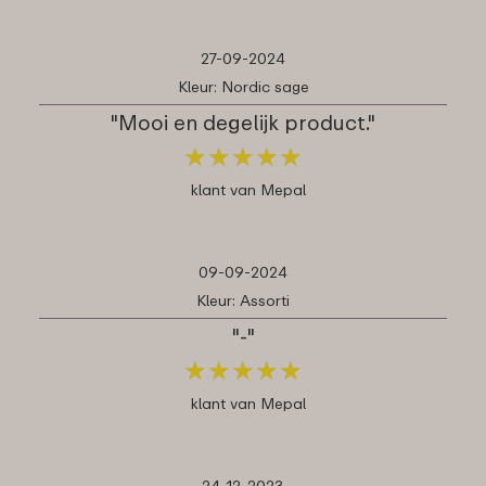
27-09-2024
Kleur: Nordic sage
"Mooi en degelijk product."
★
★
★
★
★
★
★
★
★
★
klant van Mepal
09-09-2024
Kleur: Assorti
"-"
★
★
★
★
★
★
★
★
★
★
klant van Mepal
24-12-2023