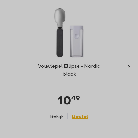
›
Vouwlepel Ellipse - Nordic
co
black
10
49
Bekijk
Bestel