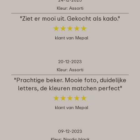
Kleur: Assorti
"Ziet er mooi uit. Gekocht als kado."
★
★
★
★
★
★
★
★
★
★
klant van Mepal
20-12-2023
Kleur: Assorti
"Prachtige beker. Mooie foto, duidelijke
letters, de kleuren matchen perfect"
★
★
★
★
★
★
★
★
★
★
klant van Mepal
09-12-2023
Kleur: Nordic black