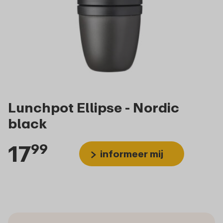
Lunchpot Ellipse - Nordic
black
17
99
informeer mij