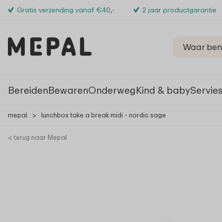
Gratis verzending vanaf €40,-
2 jaar productgarantie
Bereiden
Bewaren
Onderweg
Kind & baby
Servie
mepal
>
lunchbox take a break midi - nordic sage
< terug naar Mepal