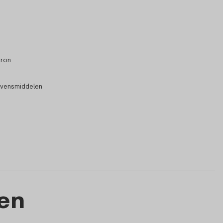
tron
evensmiddelen
en