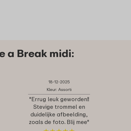
Bestel
Bekijk
Bestel
Bekijk
 a Break midi:
18-12-2025
Kleur: Assorti
"Errug leuk geworden!!
Stevige trommel en
duidelijke afbeelding,
zoals de foto. Blij mee"
★
★
★
★
★
★
★
★
★
★