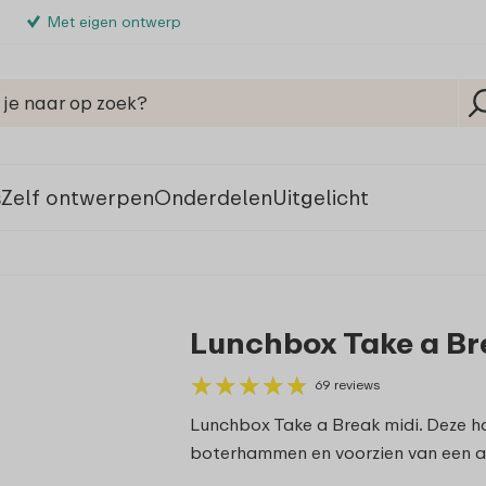
Met eigen ontwerp
s
Zelf ontwerpen
Onderdelen
Uitgelicht
Lunchbox Take a Bre
★
★
★
★
★
★
★
★
★
★
69 reviews
Lunchbox Take a Break midi. Deze h
boterhammen en voorzien van een afd