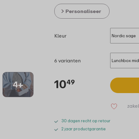
Personaliseer
Kleur
6 varianten
10
49
4+
zakel
30 dagen recht op retour
2 jaar productgarantie