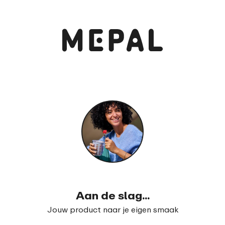
Bekijk en bestel
Schoolbeker Campus 300 ml
12
74
16
99
Aan de slag...
Jouw product naar je eigen smaak