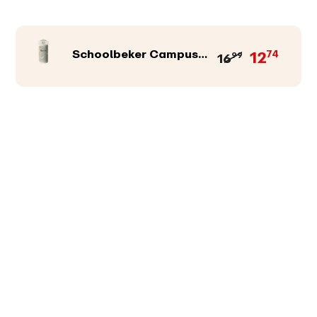
Schoolbeker Campus 300 ml
12
74
16
99
Productkleur
Afbeeldingen
Teksten