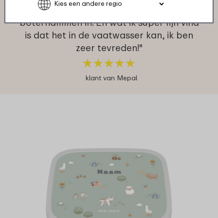
maken, passen zeker nog 2
boterhammen in. En wat ik super fijn vind
is dat het in de vaatwasser kan, ik ben
zeer tevreden!"
★
★
★
★
★
★
★
★
★
★
klant van Mepal