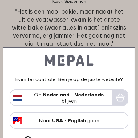
Kleur: Spiderman
"Het is een mooi bakje, maar nadat het
uit de vaatwasser kwam is het grote
witte bakje (waar alles in gaat) enigszins
vervormd, erg jammer. Het gaat nog net
dicht maar staat dus niet mooi."
★
★
★
★
★
★
★
★
★
★
klant van Mepal
Even ter controle: Ben je op de juiste website?
19-10-2025
Kleur: Spiderman
Op
Nederland - Nederlands
blijven
"Een super leuke en fijne
boterhamtrommel, je hebt 2 aparte
bakjes voor bijv. Fruit in te doen met
Naar
USA - English
gaan
allebei een deksel en er zit een vorkje bij.
De trommel is makkelijk open en dicht te