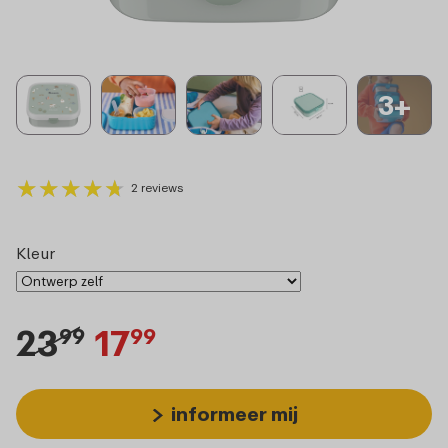
3+
★
★
★
★
★
★
★
★
★
★
2 reviews
Kleur
23
17
99
99
informeer mij