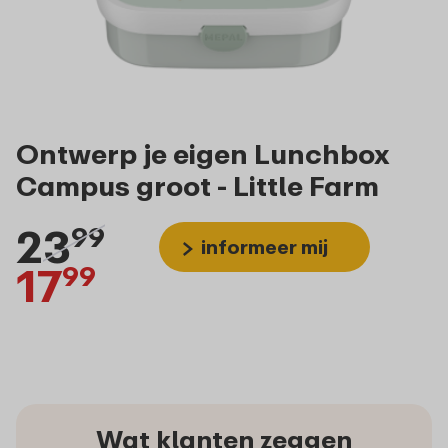
Ontwerp je eigen Lunchbox
Campus groot - Little Farm
23
99
informeer mij
17
99
Wat klanten zeggen