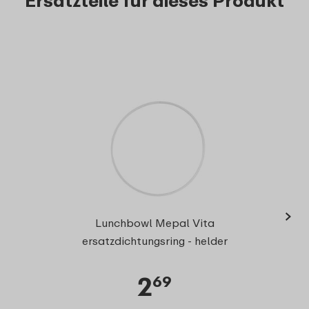
Ersatzteile für dieses Produkt
›
Lunchbowl Mepal Vita
ersatzdichtungsring - helder
2
69