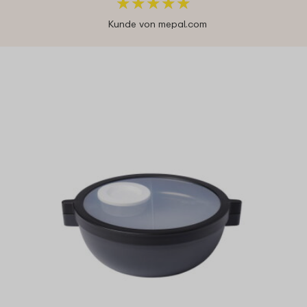
★
★
★
★
★
★
★
★
★
★
Kunde von mepal.com