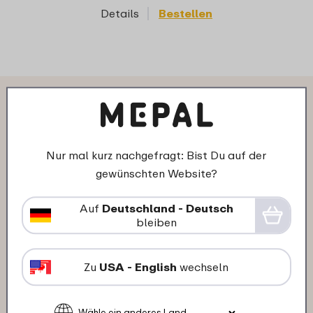
Details
Bestellen
Das sagen andere Kunden über
basic bento lunchbowl mepal
Nur mal kurz nachgefragt: Bist Du auf der
vita:
gewünschten Website?
Auf
Deutschland - Deutsch
01-12-2025
bleiben
Farbe: Vivid blue
"Ist schon die 3. Bowl,die ich
Zu
USA - English
wechseln
verschenke,sehr stabil und schön"
★
★
★
★
★
★
★
★
★
★