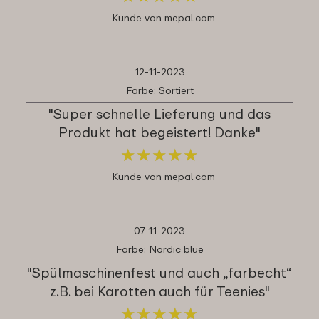
Kunde von mepal.com
12-11-2023
Farbe: Sortiert
"Super schnelle Lieferung und das
Produkt hat begeistert! Danke"
★
★
★
★
★
★
★
★
★
★
Kunde von mepal.com
07-11-2023
Farbe: Nordic blue
"Spülmaschinenfest und auch „farbecht“
z.B. bei Karotten auch für Teenies"
★
★
★
★
★
★
★
★
★
★