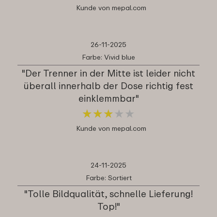
Kunde von mepal.com
26-11-2025
Farbe: Vivid blue
"Der Trenner in der Mitte ist leider nicht
überall innerhalb der Dose richtig fest
einklemmbar"
★
★
★
★
★
★
★
★
★
★
Kunde von mepal.com
24-11-2025
Farbe: Sortiert
"Tolle Bildqualität, schnelle Lieferung!
Top!"