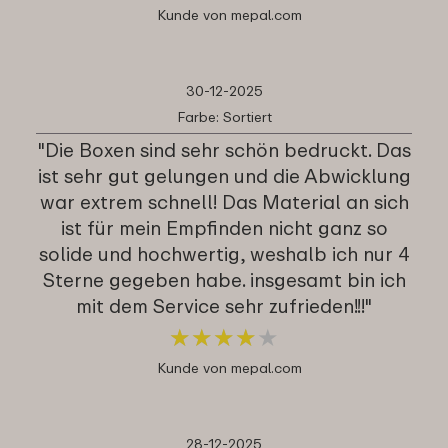
Kunde von mepal.com
30-12-2025
Farbe: Sortiert
"Die Boxen sind sehr schön bedruckt. Das
ist sehr gut gelungen und die Abwicklung
war extrem schnell! Das Material an sich
ist für mein Empfinden nicht ganz so
solide und hochwertig, weshalb ich nur 4
Sterne gegeben habe. insgesamt bin ich
mit dem Service sehr zufrieden!!!"
★
★
★
★
★
★
★
★
★
★
Kunde von mepal.com
28-12-2025