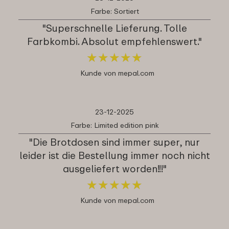
Farbe: Sortiert
"Superschnelle Lieferung. Tolle
Farbkombi. Absolut empfehlenswert."
★
★
★
★
★
★
★
★
★
★
Kunde von mepal.com
23-12-2025
Farbe: Limited edition pink
"Die Brotdosen sind immer super, nur
leider ist die Bestellung immer noch nicht
ausgeliefert worden!!!"
★
★
★
★
★
★
★
★
★
★
Kunde von mepal.com