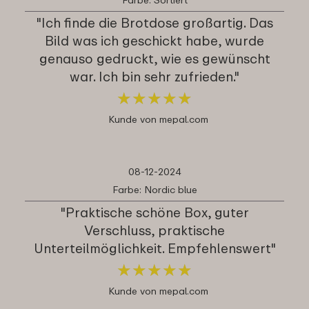
"Ich finde die Brotdose großartig. Das
Bild was ich geschickt habe, wurde
genauso gedruckt, wie es gewünscht
war. Ich bin sehr zufrieden."
★
★
★
★
★
★
★
★
★
★
Kunde von mepal.com
08-12-2024
Farbe: Nordic blue
"Praktische schöne Box, guter
Verschluss, praktische
Unterteilmöglichkeit. Empfehlenswert"
★
★
★
★
★
★
★
★
★
★
Kunde von mepal.com