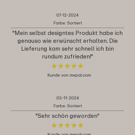
07-12-2024
Farbe: Sortiert
"Mein selbst designtes Produkt habe ich
genauso wie erwünscht erhalten. Die
Lieferung kam sehr schnell ich bin
rundum zufrieden!"
★
★
★
★
★
★
★
★
★
★
Kunde von mepal.com
03-11-2024
Farbe: Sortiert
"Sehr schön geworden"
★
★
★
★
★
★
★
★
★
★
Kunde von mepal.com