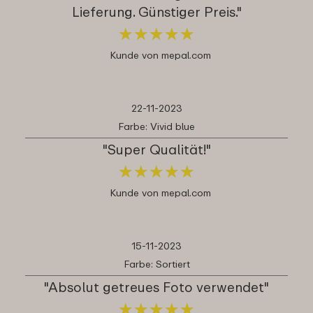
Lieferung. Günstiger Preis."
★
★
★
★
★
★
★
★
★
★
Kunde von mepal.com
22-11-2023
Farbe: Vivid blue
"Super Qualität!"
★
★
★
★
★
★
★
★
★
★
Kunde von mepal.com
15-11-2023
Farbe: Sortiert
"Absolut getreues Foto verwendet"
★
★
★
★
★
★
★
★
★
★