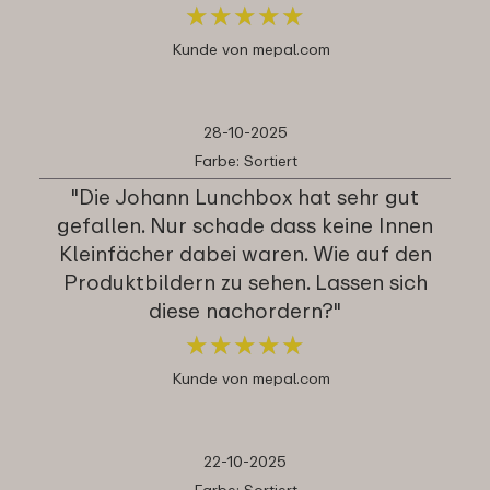
★
★
★
★
★
★
★
★
★
★
Kunde von mepal.com
28-10-2025
Farbe: Sortiert
"Die Johann Lunchbox hat sehr gut
gefallen. Nur schade dass keine Innen
Kleinfächer dabei waren. Wie auf den
Produktbildern zu sehen. Lassen sich
diese nachordern?"
★
★
★
★
★
★
★
★
★
★
Kunde von mepal.com
22-10-2025
Farbe: Sortiert