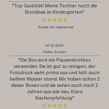
"Top Qualität! Meine Tochter nutzt die
Brotdose im Kindergarten."
★
★
★
★
★
★
★
★
★
★
Kunde von mepal.com
01-12-2025
Farbe: Sortiert
"Die Box wird als Pausenbrotbox
verwendet. Sie ist gut zu reinigen, der
Fotodruck sieht prima aus und hält auch
heißem Wasser stand. Wir haben schon 2
dieser Boxen und sie sehen auch nach 2
Jahren aus wie neu. Klare
Kaufempfehlung"
★
★
★
★
★
★
★
★
★
★