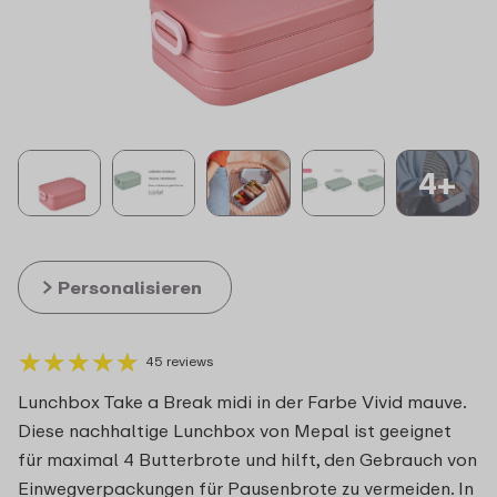
4+
Personalisieren
★
★
★
★
★
★
★
★
★
★
45 reviews
Lunchbox Take a Break midi in der Farbe Vivid mauve.
Diese nachhaltige Lunchbox von Mepal ist geeignet
für maximal 4 Butterbrote und hilft, den Gebrauch von
Einwegverpackungen für Pausenbrote zu vermeiden. In