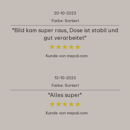
20-10-2023
Farbe: Sortiert
"Bild kam super raus, Dose ist stabil und
gut verarbeitet"
★
★
★
★
★
★
★
★
★
★
Kunde von mepal.com
13-10-2023
Farbe: Sortiert
"Alles super"
★
★
★
★
★
★
★
★
★
★
Kunde von mepal.com