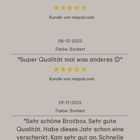
★
★
★
★
★
★
★
★
★
★
Kunde von mepal.com
08-12-2023
Farbe: Sortiert
"Super Qualität mal was anderes 😊"
★
★
★
★
★
★
★
★
★
★
Kunde von mepal.com
29-11-2023
Farbe: Sortiert
"Sehr schöne Brotbox. Sehr gute
Qualität. Habe dieses Jahr schon eine
verschenkt. Kam sehr gut an. Schnelle