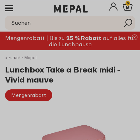
0
Mengenrabatt | Bis zu
25 % Rabatt
auf alles für
die Lunchpause
< zurück - Mepal
Lunchbox Take a Break midi -
Vivid mauve
Mengenrabatt