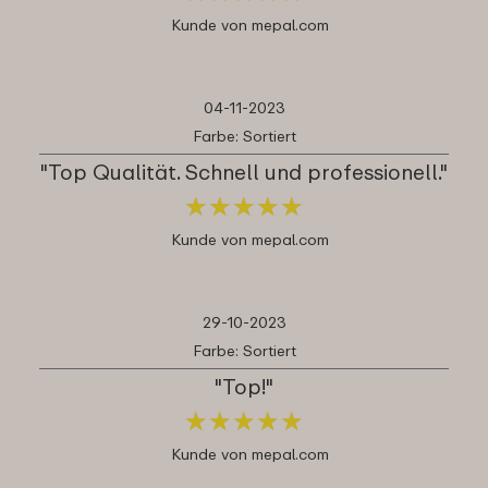
Kunde von mepal.com
04-11-2023
Farbe: Sortiert
"Top Qualität. Schnell und professionell."
★
★
★
★
★
★
★
★
★
★
Kunde von mepal.com
29-10-2023
Farbe: Sortiert
"Top!"
★
★
★
★
★
★
★
★
★
★
Kunde von mepal.com