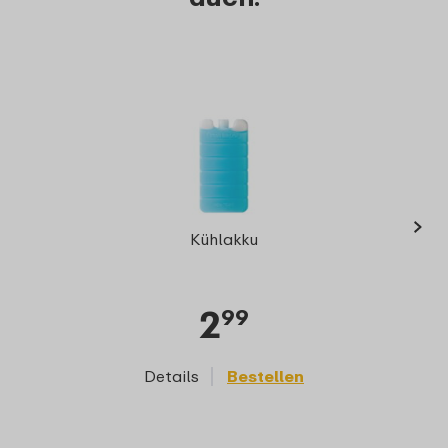
›
Ellips
Kühlakku
2
99
Details
Bestellen
D