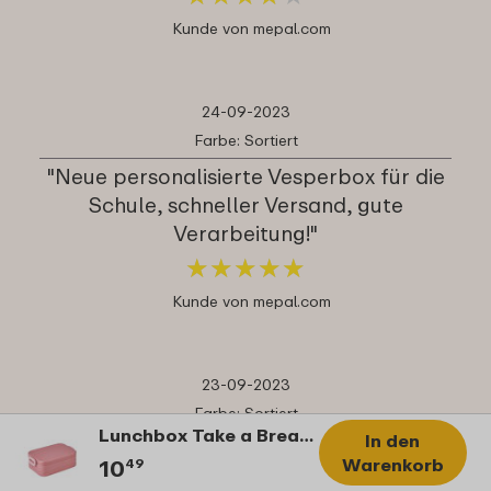
Kunde von mepal.com
24-09-2023
Farbe: Sortiert
"Neue personalisierte Vesperbox für die
Schule, schneller Versand, gute
Verarbeitung!"
★
★
★
★
★
★
★
★
★
★
Kunde von mepal.com
23-09-2023
Farbe: Sortiert
Lunchbox Take a Break midi - Vivid mauve
In den
"Einfach klasse"
Warenkorb
10
49
★
★
★
★
★
★
★
★
★
★