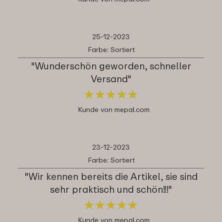
25-12-2023
Farbe: Sortiert
"Wunderschön geworden, schneller
Versand"
★
★
★
★
★
★
★
★
★
★
Kunde von mepal.com
23-12-2023
Farbe: Sortiert
"Wir kennen bereits die Artikel, sie sind
sehr praktisch und schön!!!"
★
★
★
★
★
★
★
★
★
★
Kunde von mepal.com