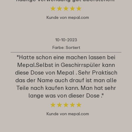
★
★
★
★
★
★
★
★
★
★
Kunde von mepal.com
10-10-2023
Farbe: Sortiert
"Hatte schon eine machen lassen bei
Mepal.Selbst in Geschirrspüler kann
diese Dose von Mepal . Sehr Praktisch
das der Name auch drauf ist man alle
Teile nach kaufen kann. Man hat sehr
lange was von dieser Dose ."
★
★
★
★
★
★
★
★
★
★
Kunde von mepal.com