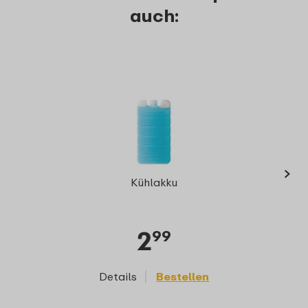
auch:
›
Fru
Kühlakku
2
99
Details
Bestellen
D