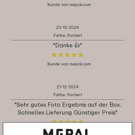
Kunde von mepal.com
23-12-2024
Farbe: Sortiert
"Danke 👍"
★
★
★
★
★
★
★
★
★
★
Kunde von mepal.com
21-12-2024
Farbe: Sortiert
"Sehr gutes Foto Ergebnis auf der Box.
Schnelles Lieferung Günstiger Preis"
★
★
★
★
★
★
★
★
★
★
Kunde von mepal.com