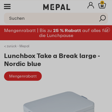
0
Mengenrabatt | Bis zu
25 % Rabatt
auf alles für
die Lunchpause
< zurück - Mepal
Lunchbox Take a Break large -
Nordic blue
Mengenrabatt