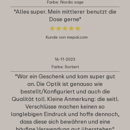
Farbe: Nordic sage
"Alles super. Mein mittlerer benutzt die
Dose gerne"
★
★
★
★
★
★
★
★
★
★
Kunde von mepal.com
16-11-2023
Farbe: Sortiert
"War ein Geschenk und kam super gut
an. Die Optik ist genauso wie
bestellt/Konfiguriert und auch die
Qualität toll. Kleine Anmerkung: die seitl.
Verschlüsse machen keinen so
langlebigen Eindruck und hoffe dennoch,
dass diese sich bewähren und eine
häufige Verwendung gut überstehen."