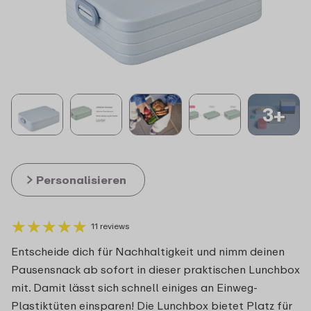
3+
Personalisieren
★
★
★
★
★
★
★
★
★
★
11 reviews
Entscheide dich für Nachhaltigkeit und nimm deinen
Pausensnack ab sofort in dieser praktischen Lunchbox
mit. Damit lässt sich schnell einiges an Einweg-
Plastiktüten einsparen! Die Lunchbox bietet Platz für