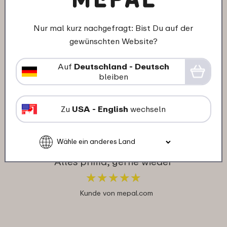
Nur mal kurz nachgefragt: Bist Du auf der
19-12-2024
gewünschten Website?
Farbe: Nordic blue
"Sie ist leicht und hat genügend Platz"
Auf
Deutschland - Deutsch
★
★
★
★
★
★
★
★
★
★
bleiben
Kunde von mepal.com
Zu
USA - English
wechseln
30-12-2023
Farbe: Nordic blue
"Alles prima, gerne wieder"
★
★
★
★
★
★
★
★
★
★
Kunde von mepal.com