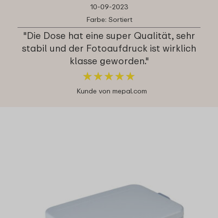
10-09-2023
Farbe: Sortiert
"Die Dose hat eine super Qualität, sehr
stabil und der Fotoaufdruck ist wirklich
klasse geworden."
★
★
★
★
★
★
★
★
★
★
Kunde von mepal.com