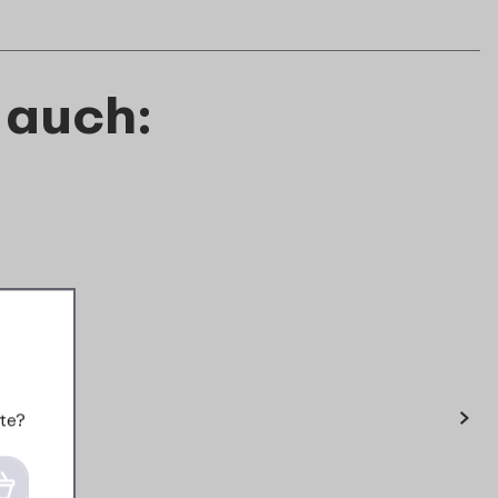
 auch:
›
te?
Ellipse Fruitpot - Nordic
sage