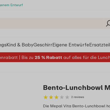
igenem Entwurf
egs
Kind & Baby
Geschirr
Eigene Entwürfe
Ersatztei
nrabatt | Bis zu
25 % Rabatt
auf alles für die Lun
Bento-Lunchbowl Me
★
★
★
★
★
★
★
★
★
★
2 reviews
Die Mepal Vita Bento-Lunchbowl ha