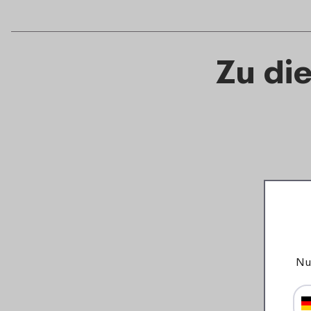
Zu di
Nu
Trinkflasche Mepal Vita
500 ml - Nordic sage