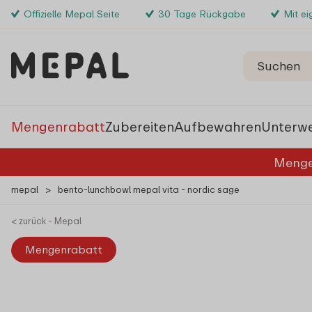
Offizielle Mepal Seite
30 Tage Rückgabe
Mit e
Mengenrabatt
Zubereiten
Aufbewahren
Unterw
Menge
mepal
>
bento-lunchbowl mepal vita - nordic sage
< zurück - Mepal
Mengenrabatt