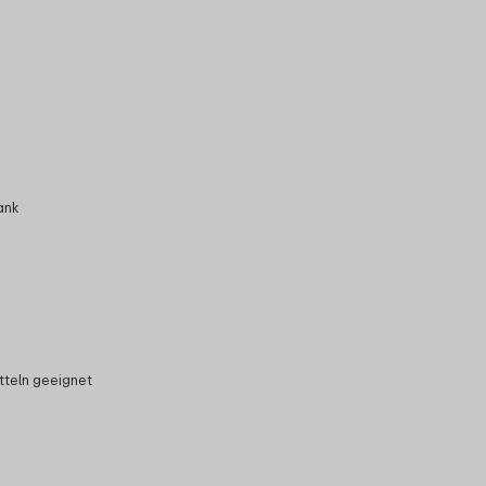
ank
tteln geeignet