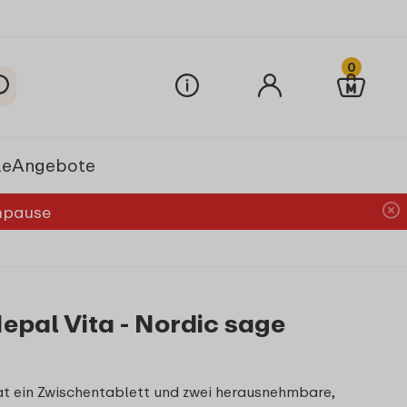
0
le
Angebote
chpause
pal Vita - Nordic sage
t ein Zwischentablett und zwei herausnehmbare,