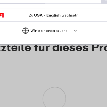
17
99
Zu
USA - English
wechseln
Details
Bestellen
zteile für dieses P