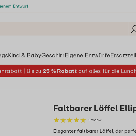
igenem Entwurf
egs
Kind & Baby
Geschirr
Eigene Entwürfe
Ersatztei
nrabatt | Bis zu
25 % Rabatt
auf alles für die Lun
Faltbarer Löffel Ell
★
★
★
★
★
★
★
★
★
★
1 review
Eleganter faltbarer Löffel, der per