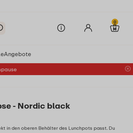
0
le
Angebote
chpause
ipse - Nordic black
fekt in den oberen Behälter des Lunchpots passt. Du