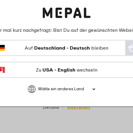
r mal kurz nachgefragt: Bist Du auf der gewünschten Websi
Auf
Deutschland - Deutsch
bleiben
Lunchpot Ellipse - Nordic
Zu
USA - English
wechseln
black
17
99
Details
Bestellen