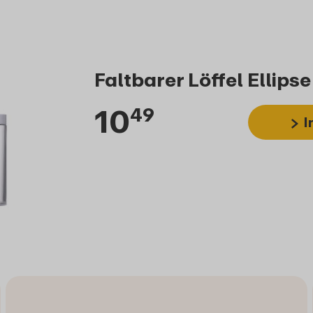
Faltbarer Löffel Ellips
10
49
I