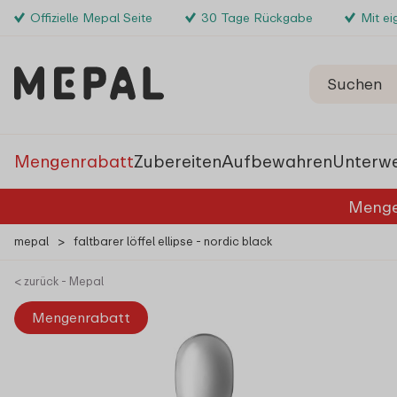
Offizielle Mepal Seite
30 Tage Rückgabe
Mit e
Mengenrabatt
Zubereiten
Aufbewahren
Unterw
Menge
mepal
>
faltbarer löffel ellipse - nordic black
< zurück - Mepal
Mengenrabatt