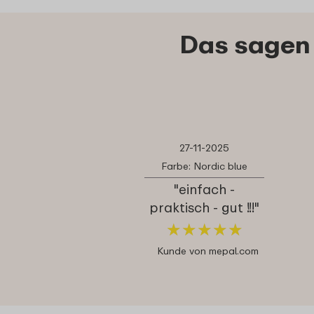
Das sagen 
27-11-2025
Farbe: Nordic blue
"einfach -
praktisch - gut !!!"
★
★
★
★
★
★
★
★
★
★
Kunde von mepal.com