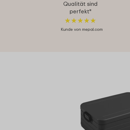
Qualität sind
perfekt"
★
★
★
★
★
★
★
★
★
★
Kunde von mepal.com