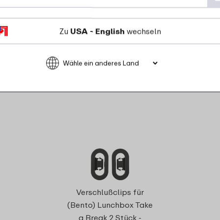
Zu
USA - English
wechseln
zteile für dieses P
Trenneinsat
Verschlußclips für
Take a Brea
(Bento) Lunchbox Take
a Break 2 Stück -