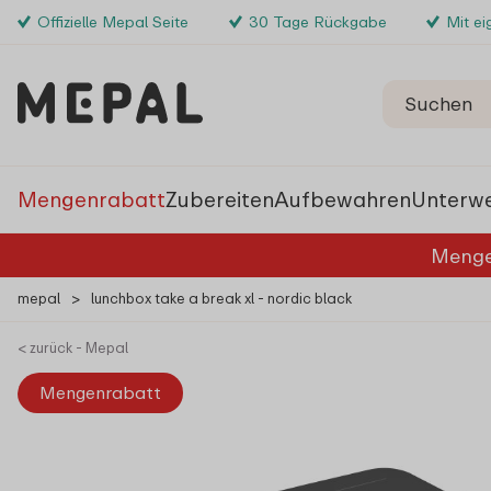
Offizielle Mepal Seite
30 Tage Rückgabe
Mit e
Mengenrabatt
Zubereiten
Aufbewahren
Unterw
Menge
mepal
>
lunchbox take a break xl - nordic black
< zurück - Mepal
Mengenrabatt