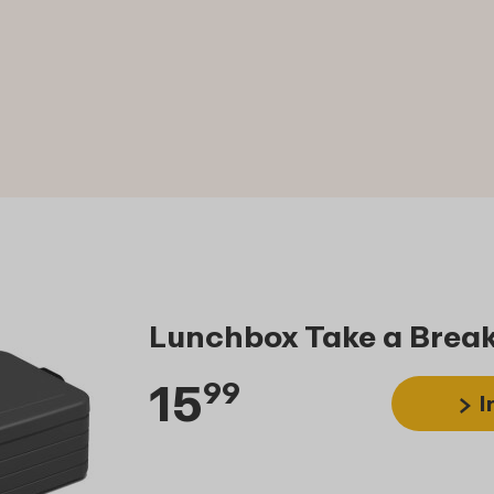
Lunchbox Take a Break 
15
99
I