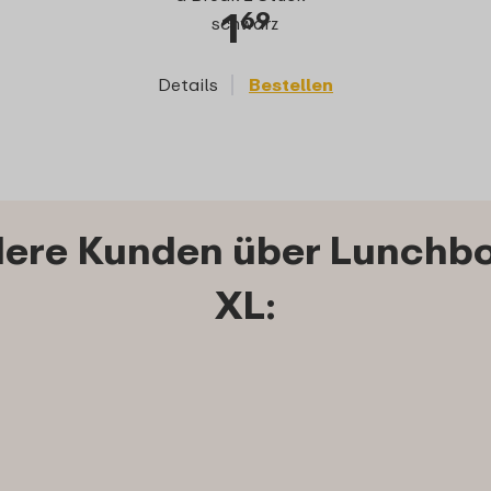
1
2
69
schwarz
Details
Bestellen
Details
ere Kunden über Lunchbo
XL: