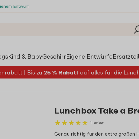
igenem Entwurf
egs
Kind & Baby
Geschirr
Eigene Entwürfe
Ersatztei
nrabatt | Bis zu
25 % Rabatt
auf alles für die Lun
Lunchbox Take a Bre
★
★
★
★
★
★
★
★
★
★
1 review
Genau richtig für den extra großen 