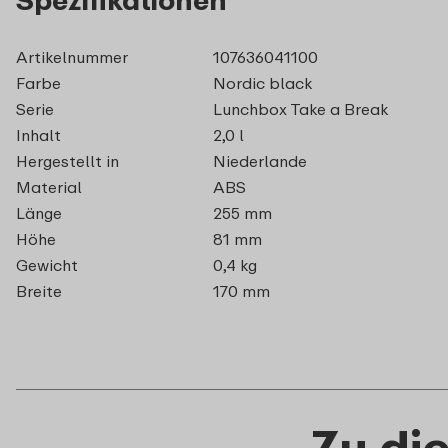
Artikelnummer
107636041100
Farbe
Nordic black
Serie
Lunchbox Take a Break
Inhalt
2,0 l
Hergestellt in
Niederlande
Material
ABS
Länge
255 mm
Höhe
81 mm
Gewicht
0,4 kg
Breite
170 mm
Zu di