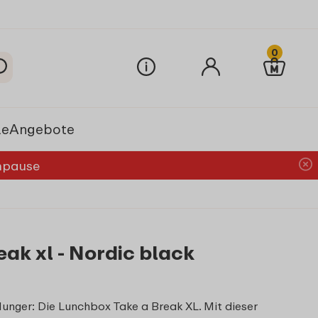
0
le
Angebote
chpause
ak xl - Nordic black
Hunger: Die Lunchbox Take a Break XL. Mit dieser