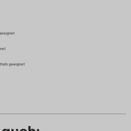
geeignet
gnet
tteln geeignet
 auch: