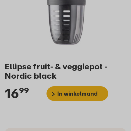
Ellipse fruit- & veggiepot -
Nordic black
16
99
In winkelmand