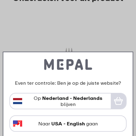
Even ter controle: Ben je op de juiste website?
›
Afdich
Vorkje fruit- & veggiepot Ellipse
Op
Nederland - Nederlands
/ fru
- rvs
blijven
Naar
USA - English
gaan
4
19