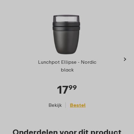
›
Sna
Lunchpot Ellipse - Nordic
black
17
99
Bekijk
Bestel
Onderdelen voor dit product