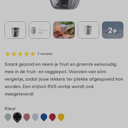
2+
★
★
★
★
★
★
★
★
★
★
2 reviews
Snack gezond en neem je fruit en groente eenvoudig
mee in de fruit- en veggiepot. Voorzien van slim
vergietje, zodat jouw lekkers ter plekke afgespoeld kan
worden. Een stijlvol RVS vorkje wordt ook
meegeleverd!
Kleur