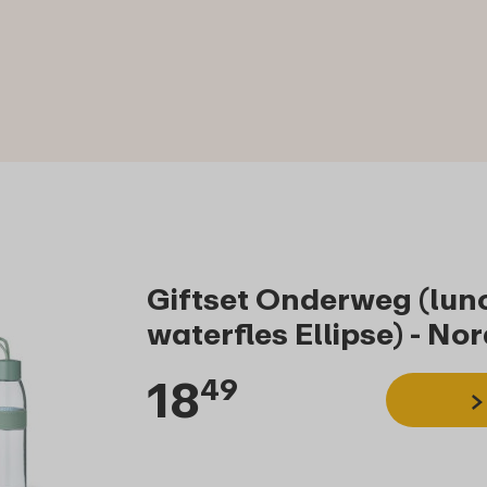
Giftset Onderweg (lun
waterfles Ellipse) - No
18
49