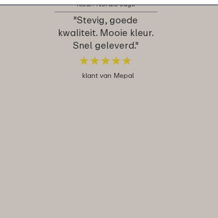
Kleur: Nordic sage
"Stevig, goede
kwaliteit. Mooie kleur.
Snel geleverd."
★
★
★
★
★
★
★
★
★
★
klant van Mepal