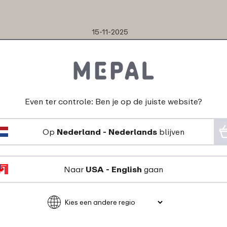
15-11-2025
Kleur: Vivid mauve
"Het nieuwe product is
perfect. Ik gebruik het
voor mee te nemen
naar mijn werk."
Even ter controle: Ben je op de juiste website?
★
★
★
★
★
★
★
★
★
★
Op
Nederland - Nederlands
blijven
klant van Mepal
Naar
USA - English
gaan
05-10-2023