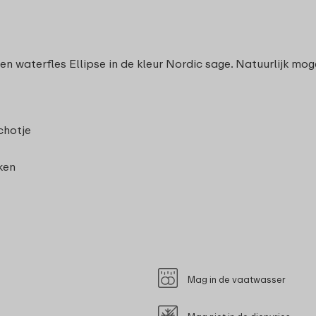
en waterfles Ellipse in de kleur Nordic sage. Natuurlijk mo
chotje
ken
Mag in de vaatwasser