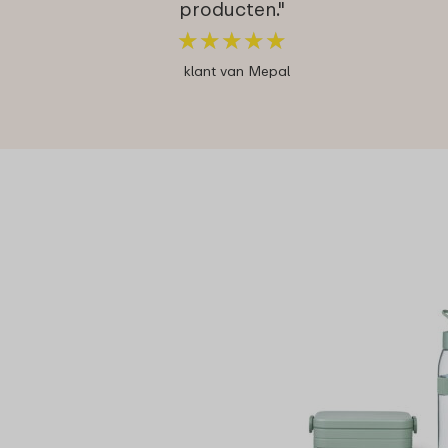
producten."
★
★
★
★
★
★
★
★
★
★
klant van Mepal