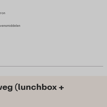
tron
evensmiddelen
weg (lunchbox +