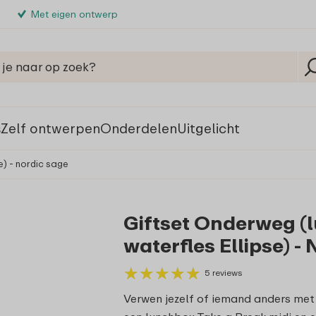
Met eigen ontwerp
s
Zelf ontwerpen
Onderdelen
Uitgelicht
e) - nordic sage
Giftset Onderweg (
waterfles Ellipse) -
★
★
★
★
★
★
★
★
★
★
5 reviews
Verwen jezelf of iemand anders met 