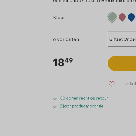
een lunchbox Take a Break midi en e
Kleur
6 varianten
18
49
zakel
30 dagen recht op retour
2 jaar productgarantie