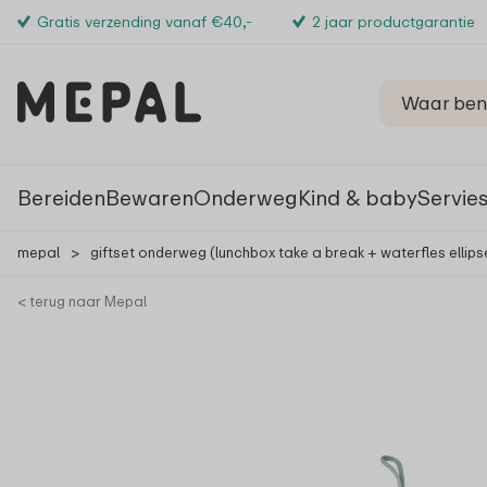
Gratis verzending vanaf €40,-
2 jaar productgarantie
Bereiden
Bewaren
Onderweg
Kind & baby
Servie
mepal
>
giftset onderweg (lunchbox take a break + waterfles ellips
< terug naar Mepal