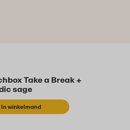
chbox Take a Break +
rdic sage
In winkelmand