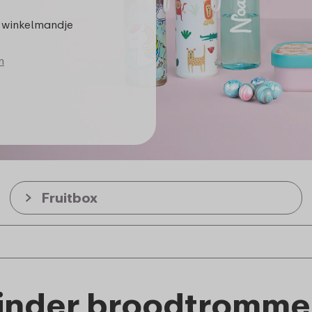
 winkelmandje
n
Fruitbox
inder broodtromme