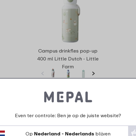
Campus drinkfles pop-up
400 ml Little Dutch - Little
Farm
31 kleuren
13
99
Bekijk
Bestel
Even ter controle: Ben je op de juiste website?
Op
Nederland - Nederlands
blijven