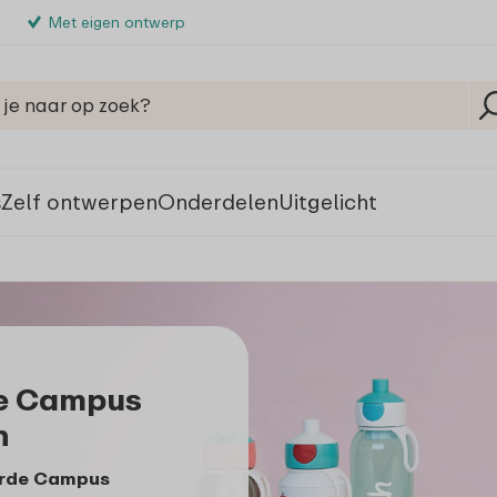
Met eigen ontwerp
s
Zelf ontwerpen
Onderdelen
Uitgelicht
le Campus
n
erde Campus