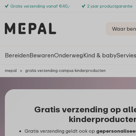
Gratis verzending vanaf €40,-
2 jaar productgarantie
Bereiden
Bewaren
Onderweg
Kind & baby
Servie
mepal
>
gratis verzending campus kinderproducten
Gratis verzending op al
kinderproducte
Gratis verzending geldt ook op
gepersonalise