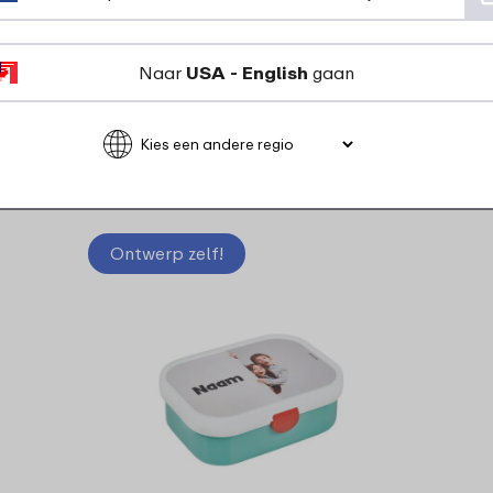
Ontdek alle drinkflessen
Naar
USA - English
gaan
werp je eigen pro
Ontwerp zelf!
On