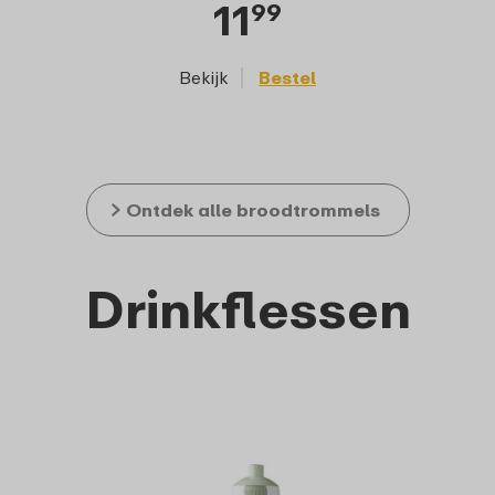
11
99
Bekijk
Bestel
Ontdek alle broodtrommels
Drinkflessen
On