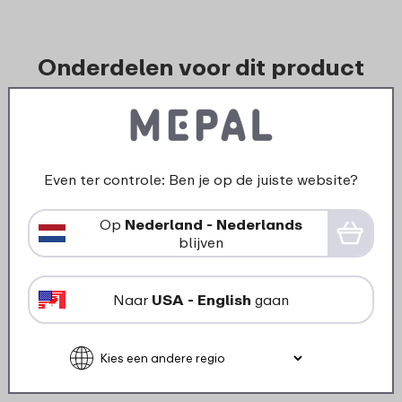
Onderdelen voor dit product
Even ter controle: Ben je op de juiste website?
Op
Nederland - Nederlands
blijven
Naar
USA - English
gaan
›
Deksel
Antislipring beslagkom Chef It
1500 ml - Navy