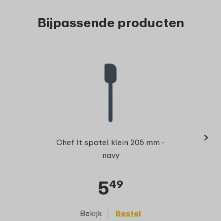
Bijpassende producten
›
Ver
Chef It spatel klein 205 mm -
navy
5
49
Bekijk
Bestel