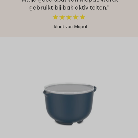
gebruikt bij bak aktiviteiten."
★
★
★
★
★
★
★
★
★
★
klant van Mepal