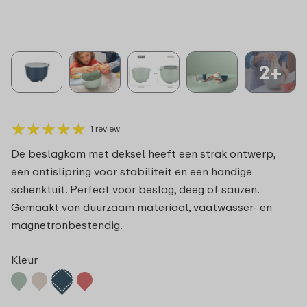
2+
★
★
★
★
★
★
★
★
★
★
1 review
De beslagkom met deksel heeft een strak ontwerp,
een antislipring voor stabiliteit en een handige
schenktuit. Perfect voor beslag, deeg of sauzen.
Gemaakt van duurzaam materiaal, vaatwasser- en
magnetronbestendig.
Kleur