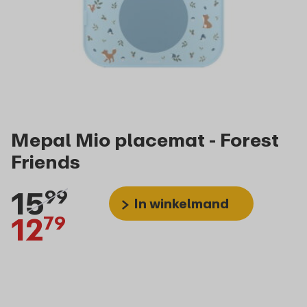
Mepal Mio placemat - Forest
Friends
15
99
In winkelmand
12
79