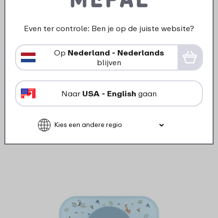
›
Even ter controle: Ben je op de juiste website?
Mepa
Mepal Mio vakjesbord Little
300 m
Dutch - Forest Friends
Op
Nederland - Nederlands
blijven
13
99
Naar
USA - English
gaan
Bekijk
Bestel