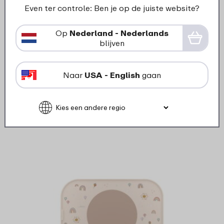
Even ter controle: Ben je op de juiste website?
›
360°
Vakjesbord Mepal Mio -
300 m
Op
Nederland - Nederlands
Sunshine & Rainbow
blijven
13
99
Naar
USA - English
gaan
Bekijk
Bestel