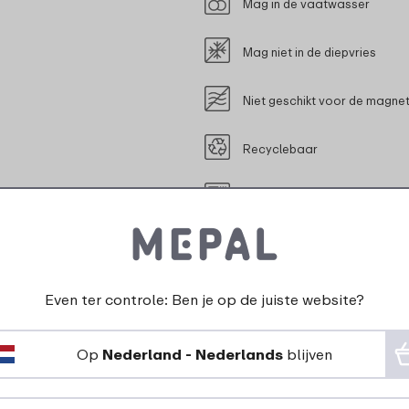
Mag in de vaatwasser
Mag niet in de diepvries
Niet geschikt voor de magne
Recyclebaar
Geschikt voor contact met l
Even ter controle: Ben je op de juiste website?
ijpassende product
Op
Nederland - Nederlands
blijven