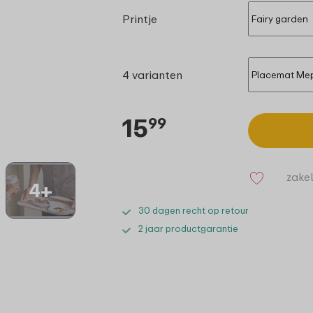
Printje
4 varianten
15
99
zakel
4+
30 dagen recht op retour
2 jaar productgarantie