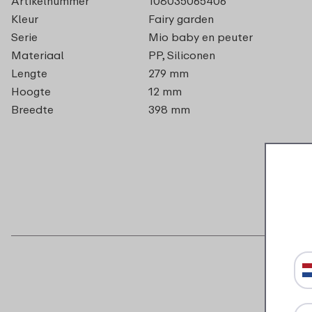
Artikelnummer
108035065406
Kleur
Fairy garden
Serie
Mio baby en peuter
Materiaal
PP, Siliconen
Lengte
279 mm
Hoogte
12 mm
Breedte
398 mm
B