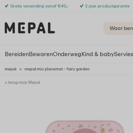
Gratis verzending vanaf €40,-
2 jaar productgarantie
Bereiden
Bewaren
Onderweg
Kind & baby
Servie
mepal
>
mepal mio placemat - fairy garden
< terug naar Mepal