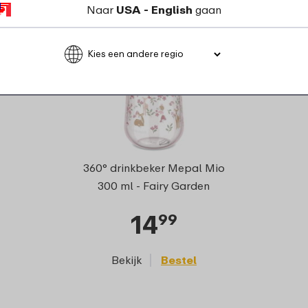
Naar
USA - English
gaan
360° drinkbeker Mepal Mio
300 ml - Fairy Garden
14
99
Bekijk
Bestel