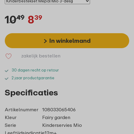
10
8
49
39
In winkelmand
zakelijk bestellen
30 dagen recht op retour
2 jaar productgarantie
Specificaties
Artikelnummer
108033065406
Kleur
Fairy garden
Serie
Kinderservies Mio
Leeftijdsindicatie
12m+