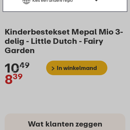
Kinderbestekset Mepal Mio 3-
delig - Little Dutch - Fairy
Garden
10
49
In winkelmand
8
39
Wat klanten zeggen