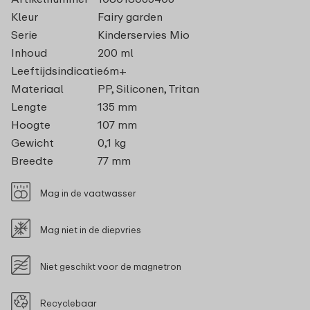
Kleur
Fairy garden
Serie
Kinderservies Mio
Inhoud
200 ml
Leeftijdsindicatie
6m+
Materiaal
PP, Siliconen, Tritan
Lengte
135 mm
Hoogte
107 mm
Gewicht
0,1 kg
Breedte
77 mm
Mag in de vaatwasser
Mag niet in de diepvries
Niet geschikt voor de magnetron
Recyclebaar