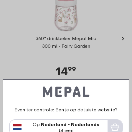
›
Vakje
360° drinkbeker Mepal Mio
D
300 ml - Fairy Garden
14
99
Bekijk
Bestel
Even ter controle: Ben je op de juiste website?
Onderdelen voor dit product
Op
Nederland - Nederlands
blijven