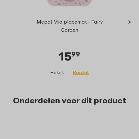
›
Me
Mepal Mio placemat - Fairy
snack
Garden
15
99
Bekijk
Bestel
Onderdelen voor dit product