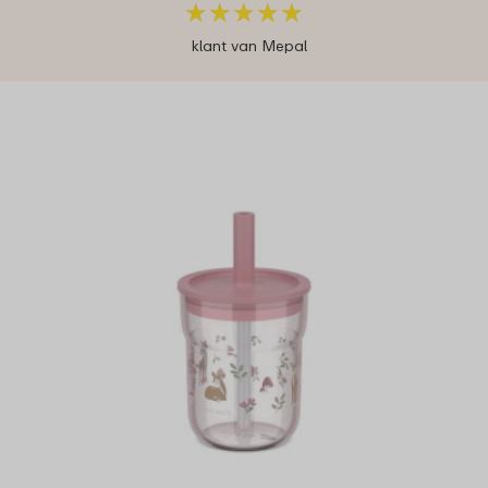
★
★
★
★
★
★
★
★
★
★
klant van Mepal