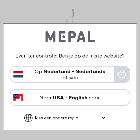
Even ter controle: Ben je op de juiste website?
›
Rietje en afwasborstel voor
kinderglas met rietje Mepal Mio
Op
Nederland - Nederlands
blijven
- transparant
4
69
Naar
USA - English
gaan
Bekijk
Bestel