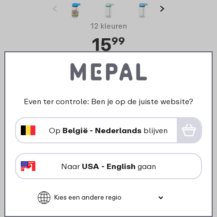
12 kleuren
15
99
Bekijk
Bestel
Stapelkorting
Even ter controle: Ben je op de juiste website?
Op
België - Nederlands
blijven
Naar
USA - English
gaan