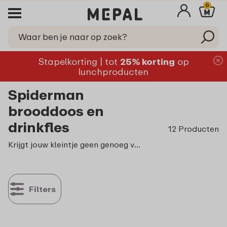
0
Stapelkorting | tot
25% korting
op
lunchproducten
Spiderman
brooddoos en
drinkfles
12 Producten
Krijgt jouw kleintje geen genoeg van alles dat met Spiderman
Filters