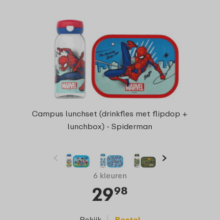
Campus lunchset (drinkfles met flipdop +
lunchbox) - Spiderman
6 kleuren
29
98
Bekijk
Bestel