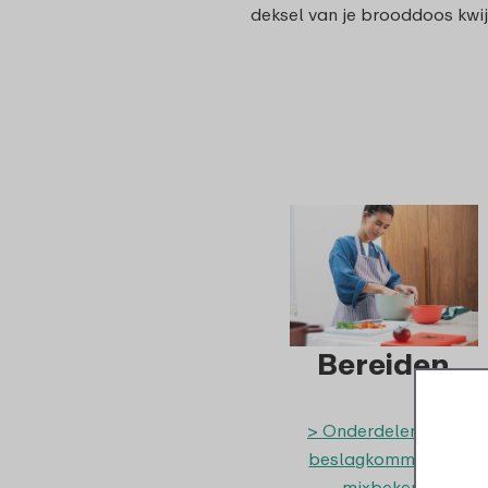
deksel van je brooddoos kwi
Bereiden
> Onderdelen voor
beslagkommen en
mixbekers