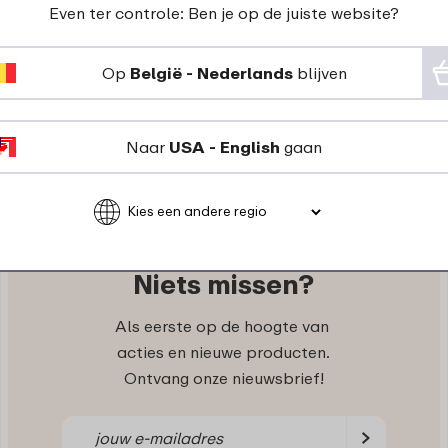
Even ter controle: Ben je op de juiste website?
keukenaccessoires
drinkflessen & bekers
Op
België - Nederlands
blijven
Naar
USA - English
gaan
Niets missen?
Als eerste op de hoogte van
acties en nieuwe producten.
Ontvang onze nieuwsbrief!