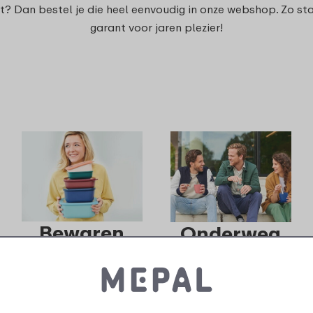
jt? Dan bestel je die heel eenvoudig in onze webshop. Zo s
garant voor jaren plezier!
Bewaren
Onderweg
> Onderdelen voor
> Onderdelen voor
bewaar- en
brooddoos, lunch-
voorraaddozen &
fruit- & snackpotten,