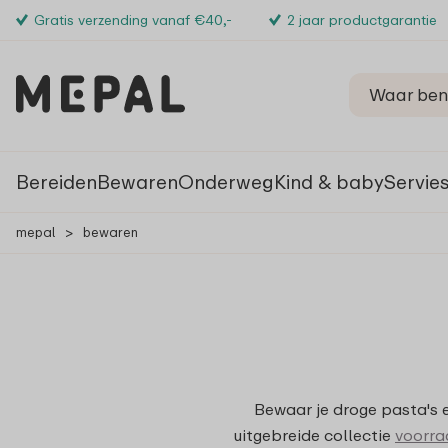
Gratis verzending vanaf €40,-
2 jaar productgarantie
Bereiden
Bewaren
Onderweg
Kind & baby
Servie
mepal
>
bewaren
Bewaar je droge pasta's 
uitgebreide collectie
voorra