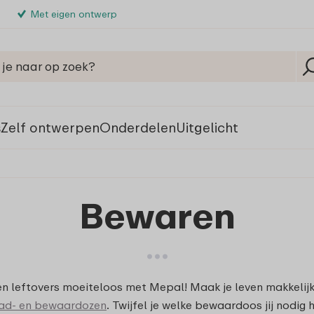
Met eigen ontwerp
s
Zelf ontwerpen
Onderdelen
Uitgelicht
Bewaren
en leftovers moeiteloos met Mepal! Maak je leven makkelij
ad- en bewaardozen
. Twijfel je welke bewaardoos jij nodig