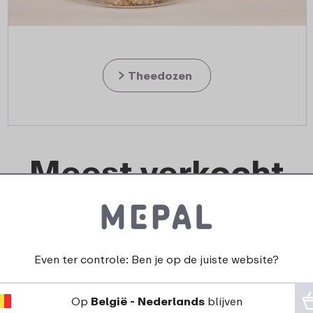
Theedozen
Meest verkocht
Even ter controle: Ben je op de juiste website?
Op
België - Nederlands
blijven