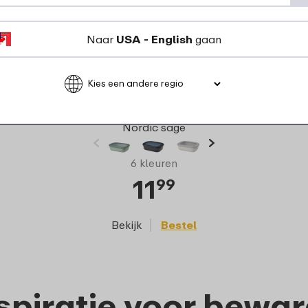
Naar
USA - English
gaan
Multikom Cirqula
rechthoekig 1000 ml -
Nordic sage
6 kleuren
11
99
Bekijk
Bestel
spiratie voor bewa