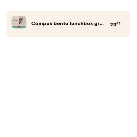
Campus bento lunchbox groot
99
23
Productkleur
Afbeeldingen
Teksten