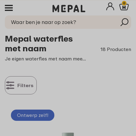
0
Mepal waterfles
met naam
18 Producten
Je eigen waterfles met naam mee? Doen! Het is hartstikke belangrijk om voldoende water te drinken. Met een leuke gepersonaliseerde drinkfles met naam maak je het jezelf nog makkelijker om genoeg te drinken. Gun jezelf dus een prachtige waterfles van Mepal of geef een ander een Mepal drinkfles cadeau. Neem snel een kijkje in ons assortiment en kies voor een van onze standaard waterflessen met naam of ontwerp een mepal waterfles naar jouw wens!
Filters
Ontwerp zelf!