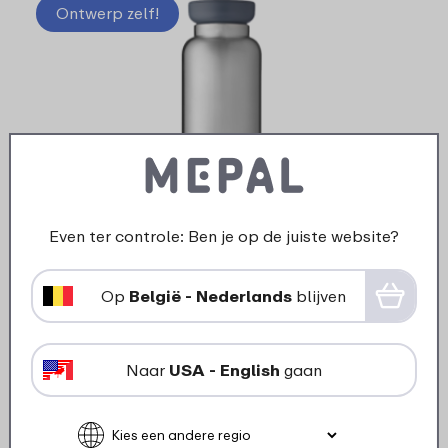
Ontwerp zelf!
Even ter controle: Ben je op de juiste website?
Ontwerp je eigen isoleerfles 900 ml met
naam
Op
België - Nederlands
blijven
Naar
USA - English
gaan
4 kleuren
40
99