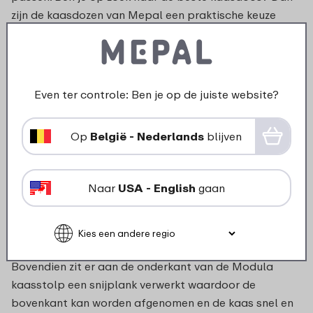
zijn de kaasdozen van Mepal een praktische keuze
voor het vers bewaren van verschillende soorten kaas.
Kaasstolp of kaasdoos?
Even ter controle: Ben je op de juiste website?
Wat is het verschil tussen een kaasdoos en een
kaasstolp? Om te beginnen zijn zowel de kaasstolpen
Op
België - Nederlands
blijven
als kaasdozen van Mepal ontworpen voor het
bewaren en het beschermen van etenswaren. Alle
varianten houden de geur binnen en houden de kaas
Naar
USA - English
gaan
langer vers. Het grootste verschil zit in de presentatie.
Een kaas stolp is aan de bovenzijde doorzichtig
waardoor de kaas niet alleen goed bewaard kan
worden maar ook mooi kan worden gepresenteerd.
Bovendien zit er aan de onderkant van de Modula
kaasstolp een snijplank verwerkt waardoor de
bovenkant kan worden afgenomen en de kaas snel en