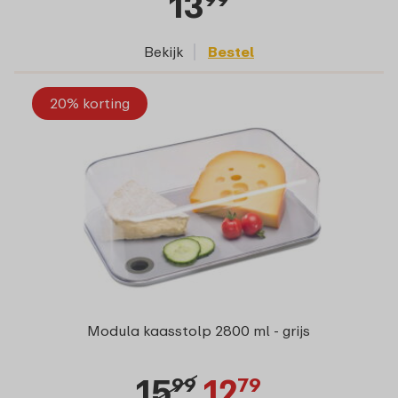
13
Bekijk
Bestel
20% korting
Modula kaasstolp 2800 ml - grijs
15
12
99
79