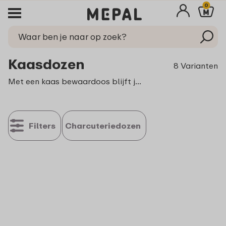
0
Kaasdozen
8 Varianten
Met een kaas bewaardoos blijft jouw kaas langer vers en behoudt deze optimaal zijn smaak en aroma. De kaasdozen uit ons assortiment verzekeren je van altijd lekkere kaas. Of je nu oude of jonge kaas wilt bewaren, kruidenkaas of mosterdkaas; vers houden is geen probleem meer! Doordat de dozen transparant zijn weet je ook altijd of het alweer bijna tijd is voor een tripje naar de kaasboer.
Filters
Charcuteriedozen