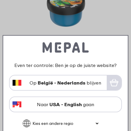
Ontwerp je eigen fruitbox Campus 300 ml -
Hot Wheels
Even ter controle: Ben je op de juiste website?
Op
België - Nederlands
blijven
37 kleuren
14
99
Naar
USA - English
gaan
Bekijk
Bestel