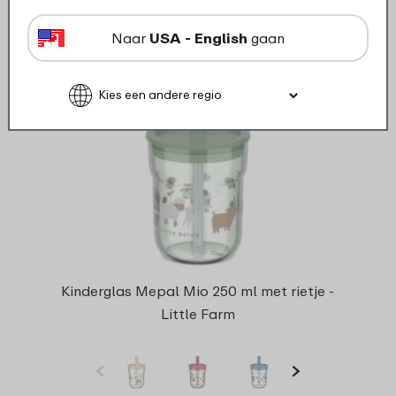
Bekijk
Bestel
Naar
USA - English
gaan
Kinderglas Mepal Mio 250 ml met rietje -
Little Farm