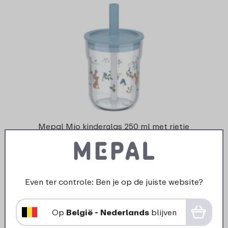
Mepal Mio kinderglas 250 ml met rietje
Little Dutch - Forest Friends
Even ter controle: Ben je op de juiste website?
4 kleuren
9
49
Op
België - Nederlands
blijven