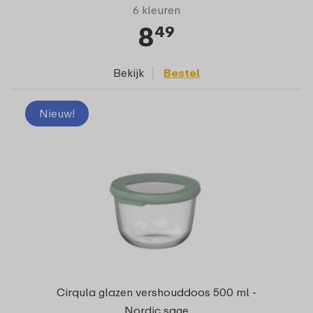
6 kleuren
8
49
Bekijk
Bestel
Nieuw!
Cirqula glazen vershouddoos 500 ml -
Nordic sage