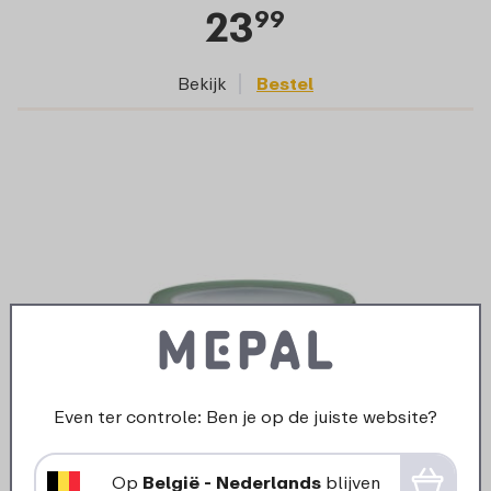
23
99
Bekijk
Bestel
Even ter controle: Ben je op de juiste website?
Multikom Cirqula 1250 ml - Nordic sage
Op
België - Nederlands
blijven