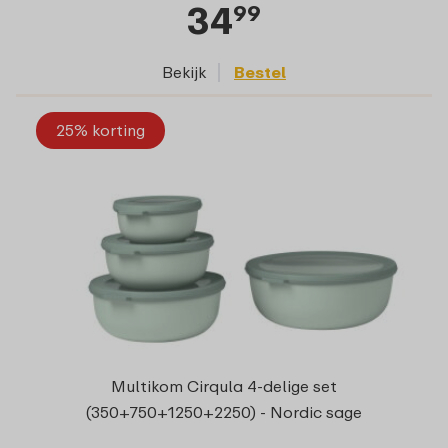
34
99
Bekijk
Bestel
25% korting
Multikom Cirqula 4-delige set
(350+750+1250+2250) - Nordic sage