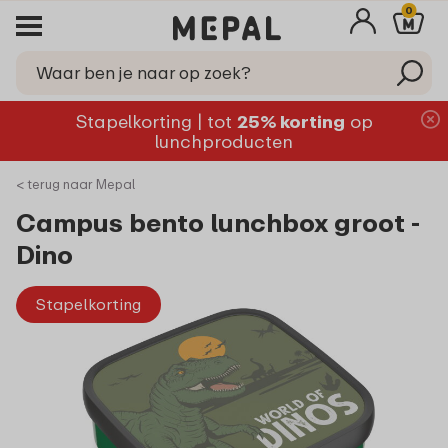
0
Stapelkorting | tot
25% korting
op
lunchproducten
< terug naar Mepal
Campus bento lunchbox groot -
Dino
Stapelkorting