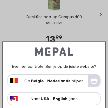
›
Campu
Drinkfles pop-up Campus 400
ml - Dino
13
99
Bekijk
Bestel
Even ter controle: Ben je op de juiste website?
Onderdelen voor dit product
Op
België - Nederlands
blijven
Naar
USA - English
gaan